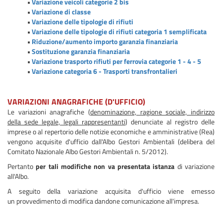
•
Variazione veicoli categorie 2 bis
•
Variazione di classe
•
Variazione delle tipologie di rifiuti
•
Variazione delle tipologie di rifiuti categoria 1 semplificata
•
Riduzione/aumento importo garanzia finanziaria
•
Sostituzione garanzia finanziaria
•
Variazione trasporto rifiuti per ferrovia categorie 1 - 4 - 5
•
Variazione categoria 6 - Trasporti transfrontalieri
VARIAZIONI ANAGRAFICHE (D'UFFICIO)
Le variazioni anagrafiche (
denominazione, ragione sociale, indirizzo
della sede legale, legali rappresentanti
) denunciate al registro delle
imprese o al repertorio delle notizie economiche e amministrative (Rea)
vengono acquisite d'ufficio dall'Albo Gestori Ambientali (delibera del
Comitato Nazionale Albo Gestori Ambientali n. 5/2012).
Pertanto
per tali modifiche non va presentata istanza
di variazione
all'Albo.
A seguito della variazione acquisita d'ufficio viene emesso
un provvedimento di modifica dandone comunicazione all'impresa.