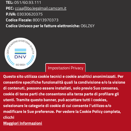
TEL:
051/60.93.111
PEC:
cciaa@bo.legalmail.camcom.it
P.IVA:
03030620375
Codice Fiscale:
80013970373
Codice Univoco per le fatture elettroniche:
O6LZ6Y
Impostazioni Privacy
Questo sito utilizza cookie tecnici e cookie analitici anonimizzati. Per
LINK UTILI
consentire specifiche funzionalità quali la condivisione e/o la visione
di contenuti, possono essere installati, solo previo Suo consenso,
cookie di terze parti che consentono alla terza parte di profilare gli
Dichiarazione di accessibilità
utenti. Tramite questo banner, può accettare tutti i cookies,
Obiettivi di accessibilità
selezionare le categorie di cookie di cui consente l’utilizzo e/o
Segnalaci problemi di accessibilità
modificare le Sue preferenze. Per vedere la Cookie Policy completa,
Note legali
clicchi
Privacy
Maggiori Informazioni
Accesso riservato