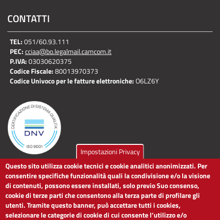
CONTATTI
TEL:
051/60.93.111
PEC:
cciaa@bo.legalmail.camcom.it
P.IVA:
03030620375
Codice Fiscale:
80013970373
Codice Univoco per le fatture elettroniche:
O6LZ6Y
Impostazioni Privacy
Questo sito utilizza cookie tecnici e cookie analitici anonimizzati. Per
LINK UTILI
consentire specifiche funzionalità quali la condivisione e/o la visione
di contenuti, possono essere installati, solo previo Suo consenso,
cookie di terze parti che consentono alla terza parte di profilare gli
Dichiarazione di accessibilità
utenti. Tramite questo banner, può accettare tutti i cookies,
Obiettivi di accessibilità
selezionare le categorie di cookie di cui consente l’utilizzo e/o
Segnalaci problemi di accessibilità