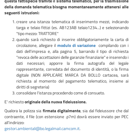
questa fattispecie tramite il sistema telematico, per la trasmissione
della domanda telematica bisogna momentaneamente attenersi alle
seguenti istruzioni:
creare una istanza telematica di inserimento mezzi, indicando
targa e telaio fittizi (es. AB123AB telaio1234...) e selezionando
"tipo mezzo: TRATTORE"
quando sarà richiesto di inserire obbligatoriamente la carta di
circolazione, allegare il
modulo di variazione
compilando con i
dati dell'impresa e, alla pagina 5, barrando il tipo di richiesta
"revoca delle accettazioni delle garanzie finanziarie" e inserendo i
dati necessari; apporre la firma autografa del legale
rappresentante, corredata del documento di identità, o la firma
digitale (NON APPLICARE MARCA DA BOLLO cartacea, sarà
richiesta al momento del pagamento telematico, insieme ai
diritti di segreteria)
consolidare l'istanza procedendo come di consueto.
E' richiesto
originale della nuova fideiussione.
Qualora la polizza sia
firmata digitalmente
, sia dal fideiussore che dal
contraente, il file (con estensione .p7m) dovrà essere inviato per PEC
all’indirizzo:
gestori.ambientali@bo.legalmail.camcom.it
.