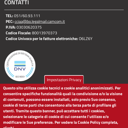
CONTATTI
TEL:
051/60.93.111
PEC:
cciaa@bo.legalmail.camcom.it
P.IVA:
03030620375
Codice Fiscale:
80013970373
Codice Univoco per le fatture elettroniche:
O6LZ6Y
Impostazioni Privacy
Questo sito utilizza cookie tecnici e cookie analitici anonimizzati. Per
LINK UTILI
consentire specifiche funzionalità quali la condivisione e/o la visione
di contenuti, possono essere installati, solo previo Suo consenso,
cookie di terze parti che consentono alla terza parte di profilare gli
Dichiarazione di accessibilità
utenti. Tramite questo banner, può accettare tutti i cookies,
Obiettivi di accessibilità
selezionare le categorie di cookie di cui consente l’utilizzo e/o
Segnalaci problemi di accessibilità
modificare le Sue preferenze. Per vedere la Cookie Policy completa,
Note legali
clicchi