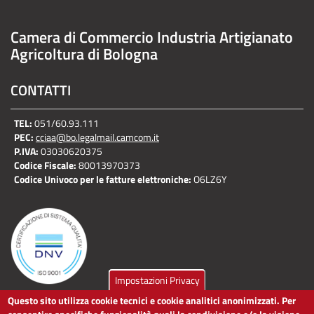
Camera di Commercio Industria Artigianato
Agricoltura di Bologna
CONTATTI
TEL:
051/60.93.111
PEC:
cciaa@bo.legalmail.camcom.it
P.IVA:
03030620375
Codice Fiscale:
80013970373
Codice Univoco per le fatture elettroniche:
O6LZ6Y
Impostazioni Privacy
Questo sito utilizza cookie tecnici e cookie analitici anonimizzati. Per
LINK UTILI