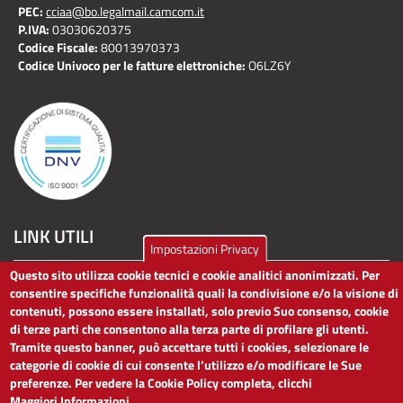
PEC:
cciaa@bo.legalmail.camcom.it
P.IVA:
03030620375
Codice Fiscale:
80013970373
Codice Univoco per le fatture elettroniche:
O6LZ6Y
LINK UTILI
Impostazioni Privacy
Questo sito utilizza cookie tecnici e cookie analitici anonimizzati. Per
Dichiarazione di accessibilità
consentire specifiche funzionalità quali la condivisione e/o la visione di
Obiettivi di accessibilità
contenuti, possono essere installati, solo previo Suo consenso, cookie
Segnalaci problemi di accessibilità
di terze parti che consentono alla terza parte di profilare gli utenti.
Note legali
Tramite questo banner, può accettare tutti i cookies, selezionare le
Privacy
categorie di cookie di cui consente l’utilizzo e/o modificare le Sue
Accesso riservato
preferenze. Per vedere la Cookie Policy completa, clicchi
Maggiori Informazioni