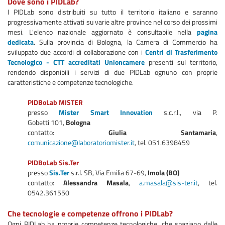
Dove sono i PIDLab?
I PIDLab sono distribuiti su tutto il territorio italiano e saranno
progressivamente attivati su varie altre province nel corso dei prossimi
mesi. L'elenco nazionale aggiornato è consultabile nella
pagina
dedicata
. Sulla provincia di Bologna, la Camera di Commercio ha
sviluppato due accordi di collaborazione con i
Centri di Trasferimento
Tecnologico - CTT accreditati Unioncamere
presenti sul territorio,
rendendo disponibili i servizi di due PIDLab ognuno con proprie
caratteristiche e competenze tecnologiche.
PIDBoLab MISTER
presso
Mister Smart Innovation
s.c.r.l., via P.
Gobetti 101,
Bologna
contatto:
Giulia Santamaria
,
comunicazione@laboratoriomister.it
, tel. 051.6398459
PIDBoLab Sis.Ter
presso
Sis.Ter
s.r.l. SB, Via Emilia 67-69,
Imola (BO)
contatto:
Alessandra Masala
,
a.masala@sis-ter.it
, tel.
0542.361550
Che tecnologie e competenze offrono i PIDLab?
Ogni PIDLab ha proprie competenze tecnologiche, che spaziano dalle