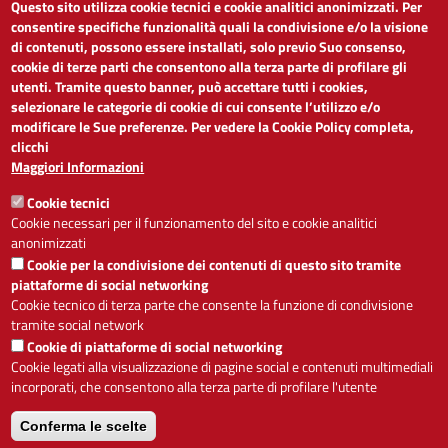
Questo sito utilizza cookie tecnici e cookie analitici anonimizzati. Per
LINK UTILI
consentire specifiche funzionalità quali la condivisione e/o la visione
di contenuti, possono essere installati, solo previo Suo consenso,
cookie di terze parti che consentono alla terza parte di profilare gli
Dichiarazione di accessibilità
utenti. Tramite questo banner, può accettare tutti i cookies,
Obiettivi di accessibilità
selezionare le categorie di cookie di cui consente l’utilizzo e/o
Segnalaci problemi di accessibilità
modificare le Sue preferenze. Per vedere la Cookie Policy completa,
Note legali
clicchi
Privacy
Maggiori Informazioni
Accesso riservato
Cookie tecnici
ACCESSIBILITÀ
Cookie necessari per il funzionamento del sito e cookie analitici
anonimizzati
A
-
+
Cookie per la condivisione dei contenuti di questo sito tramite
piattaforme di social networking
Cookie tecnico di terza parte che consente la funzione di condivisione
tramite social network
Alto contrasto
Solo testo
Cookie di piattaforme di social networking
Cookie legati alla visualizzazione di pagine social e contenuti multimediali
incorporati, che consentono alla terza parte di profilare l'utente
Conferma le scelte
Servizio realizzato da