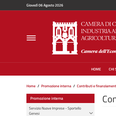
Salta al contenuto principale
Giovedì 06 Agosto 2026
Toggle
navigation
HOME
CHI
Home
Promozione interna
Contributi e finanziament
Con
Promozione interna
Servizio Nuove Imprese - Sportello
Genesi