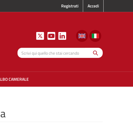
Registrati
Accedi
Cerca
Scrivi qui
quello che
stai
cercando
ALBO CAMERALE
na