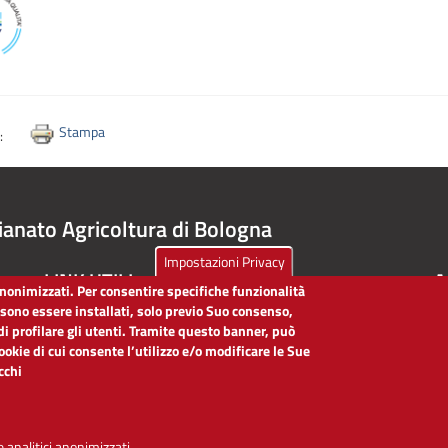
Stampa
i:
ianato Agricoltura di Bologna
Impostazioni Privacy
LINK UTILI
A
 anonimizzati. Per consentire specifiche funzionalità
ssono essere installati, solo previo Suo consenso,
Dichiarazione di accessibilità
di profilare gli utenti. Tramite questo banner, può
Obiettivi di accessibilità
cookie di cui consente l’utilizzo e/o modificare le Sue
Segnalaci problemi di accessibilità
icchi
Note legali
Privacy
Accesso riservato
 analitici anonimizzati