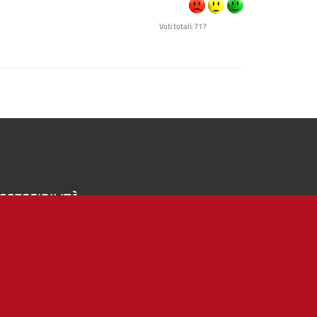
Voti totali: 717
CCESSIBILITÀ
A
-
+
Alto contrasto
Solo testo