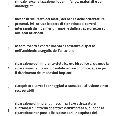
rimozione/canalizzazione liquami, fango, materiali e beni
1
danneggiati
messa in sicurezza dei locali, dei beni e delle attrezzature
presenti, ivi incluse le opere di ripristino dei terreni
2
interessati da movimenti franosi e delle strade di accesso
alle sedi aziendali
assorbimento e contenimento di sostanze disperse
3
nell’ambiente a seguito dell’alluvione
riparazione dell’impianto elettrico e/o idraulico o, quando la
4
riparazione risulti non possibile o diseconomica, spese per
il rifacimento dei medesimi impianti
riacquisto di arredi danneggiati a causa dell’alluvione e non
5
recuperabili
riparazione di impianti, macchinari e/o attrezzature
funzionali all’attività operativa dell’impresa o, quando la
6
riparazione non possibile, spese per il riacquisto dei