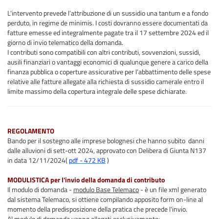
L’intervento prevede l’attribuzione di un sussidio una tantum e a fondo
perduto, in regime de minimis. I costi dovranno essere documentati da
fatture emesse ed integralmente pagate tra il 17 settembre 2024 ed il
giorno di invio telematico della domanda.
I contributi sono compatibili con altri contributi, sovvenzioni, sussidi,
ausili finanziari o vantaggi economici di qualunque genere a carico della
finanza pubblica o coperture assicurative per l’abbattimento delle spese
relative alle fatture allegate alla richiesta di sussidio camerale entro il
limite massimo della copertura integrale delle spese dichiarate.
REGOLAMENTO
Bando per il sostegno alle imprese bolognesi che hanno subito danni
dalle alluvioni di sett-ott 2024, approvato con Delibera di Giunta N137
in data 12/11/2024(
pdf - 472 KB
)
MODULISTICA per l'invio della domanda di contributo
Il modulo di domanda -
modulo Base Telemaco
- è un file xml generato
dal sistema Telemaco, si ottiene compilando apposito form on-line al
momento della predisposizione della pratica che precede l'invio.
Al modulo di domanda vanno allegati esclusivamente: