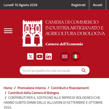
Salta al contenuto principale
Lunedì 10 Agosto 2026
Registrati
Accedi
Toggle
navigation
Cerca
Scrivi qui quello che stai cercando
Home
Promozione interna
Contributi e finanziamenti
Contributi della Camera di Bologna
CONTRIBUTI PER IL SOSTEGNO ALLE IMPRESE BOLOGNESI CHE
HANNO SUBITO DANNI DALLE ALLUVIONI DI SETTEMBRE E OTTOBRE
2024.