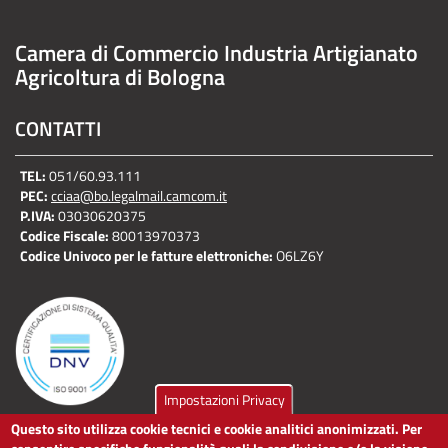
Camera di Commercio Industria Artigianato
Agricoltura di Bologna
CONTATTI
TEL:
051/60.93.111
PEC:
cciaa@bo.legalmail.camcom.it
P.IVA:
03030620375
Codice Fiscale:
80013970373
Codice Univoco per le fatture elettroniche:
O6LZ6Y
Impostazioni Privacy
Questo sito utilizza cookie tecnici e cookie analitici anonimizzati. Per
LINK UTILI