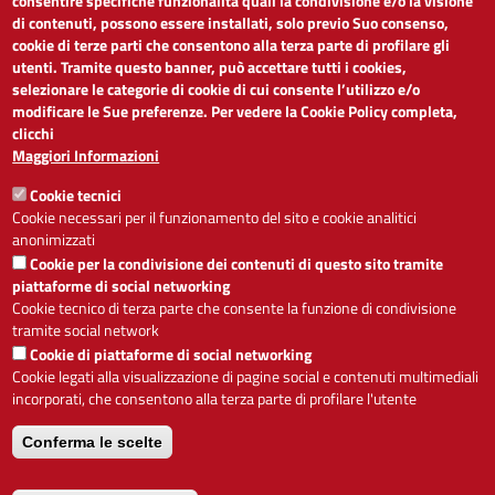
consentire specifiche funzionalità quali la condivisione e/o la visione
di contenuti, possono essere installati, solo previo Suo consenso,
cookie di terze parti che consentono alla terza parte di profilare gli
Dichiarazione di accessibilità
utenti. Tramite questo banner, può accettare tutti i cookies,
Obiettivi di accessibilità
selezionare le categorie di cookie di cui consente l’utilizzo e/o
Segnalaci problemi di accessibilità
modificare le Sue preferenze. Per vedere la Cookie Policy completa,
Note legali
clicchi
Privacy
Maggiori Informazioni
Accesso riservato
Cookie tecnici
ACCESSIBILITÀ
Cookie necessari per il funzionamento del sito e cookie analitici
anonimizzati
A
-
+
Cookie per la condivisione dei contenuti di questo sito tramite
piattaforme di social networking
Cookie tecnico di terza parte che consente la funzione di condivisione
tramite social network
Alto contrasto
Solo testo
Cookie di piattaforme di social networking
Cookie legati alla visualizzazione di pagine social e contenuti multimediali
incorporati, che consentono alla terza parte di profilare l'utente
Conferma le scelte
Servizio realizzato da