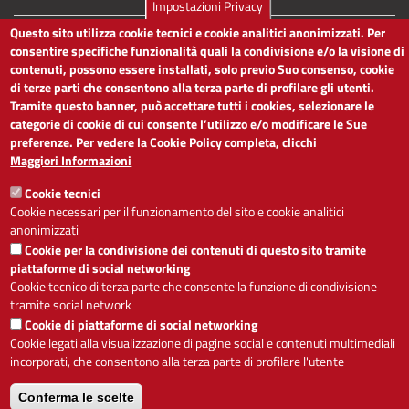
Impostazioni Privacy
Questo sito utilizza cookie tecnici e cookie analitici anonimizzati. Per
Dichiarazione di accessibilità
consentire specifiche funzionalità quali la condivisione e/o la visione di
Obiettivi di accessibilità
contenuti, possono essere installati, solo previo Suo consenso, cookie
Segnalaci problemi di accessibilità
di terze parti che consentono alla terza parte di profilare gli utenti.
Note legali
Tramite questo banner, può accettare tutti i cookies, selezionare le
Privacy
categorie di cookie di cui consente l’utilizzo e/o modificare le Sue
Accesso riservato
preferenze. Per vedere la Cookie Policy completa, clicchi
ACCESSIBILITÀ
Maggiori Informazioni
Cookie tecnici
A
-
+
Cookie necessari per il funzionamento del sito e cookie analitici
anonimizzati
Cookie per la condivisione dei contenuti di questo sito tramite
piattaforme di social networking
Alto contrasto
Solo testo
Cookie tecnico di terza parte che consente la funzione di condivisione
tramite social network
Cookie di piattaforme di social networking
Cookie legati alla visualizzazione di pagine social e contenuti multimediali
incorporati, che consentono alla terza parte di profilare l'utente
Servizio realizzato da
Conferma le scelte