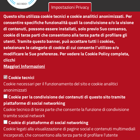
Impostazioni Privacy
Questo sito utilizza cookie tecnici e cookie analitici anonimizzati. Per
LINK UTILI
consentire specifiche funzionalità quali la condivisione e/o la visione
di contenuti, possono essere installati, solo previo Suo consenso,
cookie di terze parti che consentono alla terza parte di profilare gli
Dichiarazione di accessibilità
utenti. Tramite questo banner, può accettare tutti i cookies,
Obiettivi di accessibilità
selezionare le categorie di cookie di cui consente l’utilizzo e/o
Segnalaci problemi di accessibilità
modificare le Sue preferenze. Per vedere la Cookie Policy completa,
Note legali
clicchi
Privacy
Maggiori Informazioni
Accesso riservato
Cookie tecnici
ACCESSIBILITÀ
Cookie necessari per il funzionamento del sito e cookie analitici
anonimizzati
A
-
+
Cookie per la condivisione dei contenuti di questo sito tramite
piattaforme di social networking
Cookie tecnico di terza parte che consente la funzione di condivisione
tramite social network
Alto contrasto
Solo testo
Cookie di piattaforme di social networking
Cookie legati alla visualizzazione di pagine social e contenuti multimediali
incorporati, che consentono alla terza parte di profilare l'utente