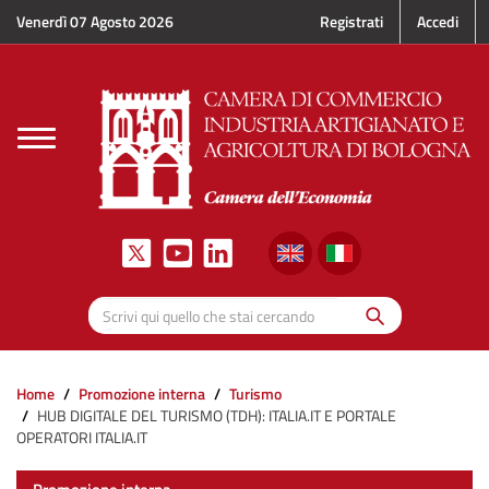
Salta al contenuto principale
Venerdì 07 Agosto 2026
Registrati
Accedi
Toggle
navigation
Cerca
Scrivi qui quello che stai cercando
Home
Promozione interna
Turismo
HUB DIGITALE DEL TURISMO (TDH): ITALIA.IT E PORTALE
OPERATORI ITALIA.IT