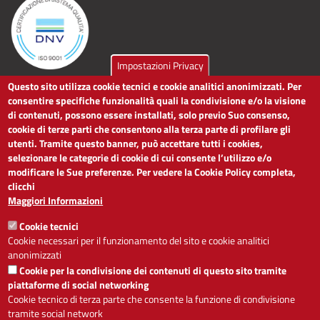
Impostazioni Privacy
Questo sito utilizza cookie tecnici e cookie analitici anonimizzati. Per
LINK UTILI
consentire specifiche funzionalità quali la condivisione e/o la visione
di contenuti, possono essere installati, solo previo Suo consenso,
cookie di terze parti che consentono alla terza parte di profilare gli
Dichiarazione di accessibilità
utenti. Tramite questo banner, può accettare tutti i cookies,
Obiettivi di accessibilità
selezionare le categorie di cookie di cui consente l’utilizzo e/o
Segnalaci problemi di accessibilità
modificare le Sue preferenze. Per vedere la Cookie Policy completa,
Note legali
clicchi
Privacy
Maggiori Informazioni
Accesso riservato
Cookie tecnici
ACCESSIBILITÀ
Cookie necessari per il funzionamento del sito e cookie analitici
anonimizzati
A
-
+
Cookie per la condivisione dei contenuti di questo sito tramite
piattaforme di social networking
Cookie tecnico di terza parte che consente la funzione di condivisione
tramite social network
Alto contrasto
Solo testo