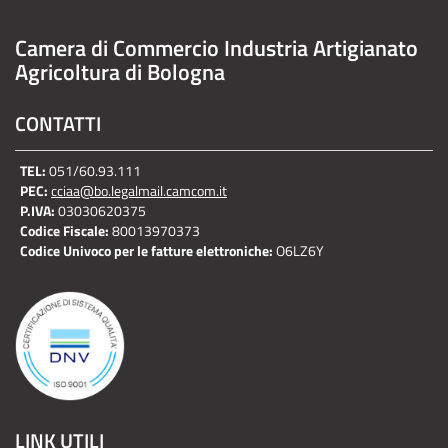
Camera di Commercio Industria Artigianato
Agricoltura di Bologna
CONTATTI
TEL:
051/60.93.111
PEC:
cciaa@bo.legalmail.camcom.it
P.IVA:
03030620375
Codice Fiscale:
80013970373
Codice Univoco per le fatture elettroniche:
O6LZ6Y
LINK UTILI