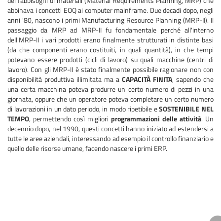
dei fabbisogni di materiali (Material Requirements Planning, MRP) che
abbinava i concetti EOQ ai computer mainframe. Due decadi dopo, negli
anni '80, nascono i primi Manufacturing Resource Planning (MRP-II). Il
passaggio da MRP ad MRP-II fu fondamentale perché all'interno
dell'MRP-II i vari prodotti erano finalmente strutturati in distinte basi
(da che componenti erano costituiti, in quali quantità), in che tempi
potevano essere prodotti (cicli di lavoro) su quali macchine (centri di
lavoro). Con gli MRP-II è stato finalmente possibile ragionare non con
disponibilità produttiva illimitata ma a
CAPACITÀ​ FINITA
, sapendo che
una certa macchina poteva produrre un certo numero di pezzi in una
giornata, oppure che un operatore poteva completare un certo numero
di lavorazioni in un dato periodo, in modo ripetibile e
SOSTENIBILE NEL
TEMPO
, permettendo così migliori
programmazioni delle attività
. Un
decennio dopo, nel 1990, questi concetti hanno iniziato ad estendersi a
tutte le aree aziendali, interessando ad esempio il controllo finanziario e
quello delle risorse umane, facendo nascere i primi ERP.