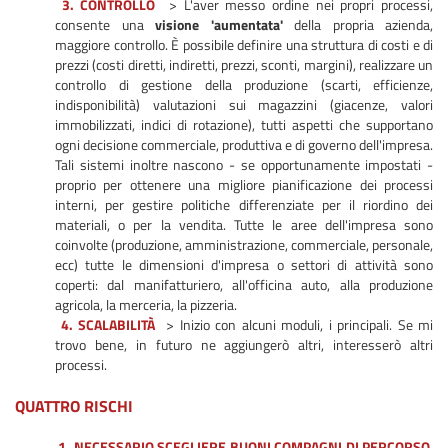
3. CONTROLLO
> L'aver messo ordine nei propri processi,
consente una
visione 'aumentata'
della propria azienda,
maggiore controllo. È possibile definire una struttura di costi e di
prezzi (costi diretti, indiretti, prezzi, sconti, margini), realizzare un
controllo di gestione della produzione (scarti, efficienze,
indisponibilità) valutazioni sui magazzini (giacenze, valori
immobilizzati, indici di rotazione), tutti aspetti che supportano
ogni decisione commerciale, produttiva e di governo dell'impresa.
Tali sistemi inoltre nascono - se opportunamente impostati -
proprio per ottenere una migliore pianificazione dei processi
interni, per gestire politiche differenziate per il riordino dei
materiali, o per la vendita. Tutte le aree dell'impresa sono
coinvolte (produzione, amministrazione, commerciale, personale,
ecc) tutte le dimensioni d'impresa o settori di attività sono
coperti: dal manifatturiero, all'officina auto, alla produzione
agricola, la merceria, la pizzeria.
4. SCALABILITÀ
> Inizio con alcuni moduli, i principali. Se mi
trovo bene, in futuro ne aggiungerò altri, interesserò altri
processi.
QUATTRO RISCHI
1. NECESSARIO SCEGLIERE BUONI COMPAGNI DI PERCORSO