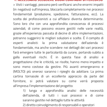
> Visti i vantaggi, possono però verificarsi anche enormi impatti
(in negativo) sull'impresa, bloccarla completamente nei processi
fondamentali (produzione, spedizione, fatturazione, ecc). La
scelta dei professionisti a cui affidarsi diventa determinante.
Sono loro che con una approfondita conoscenza di processi
aziendali, di come possono essere gestiti nelle varie realtà,
grazie all'esperienza passata di decine di altre implementazioni,
potranno suggerirci le migliori soluzioni e scelte. È il compito di
esperti analisti: la prima valutazione dell'azienda è
fondamentale, ma anche scendere nei dettagli dei vari processi
farà emergere tutte le particolarità da curare, portando subito a
galla eventuali rischi. È in questa fase di analisi e
progettazione che le criticità, se risolte, hanno meno impatto e
sono meno costose da gestire. Più avanti emergeranno e
(MOLTO) più onerosi saranno i ripieghi da adottare. La prima
cartina tornasole di un eccellente approccio da parte del
fornitore, si potrà valutare su come verrà proposta
all'impresa l'implementazione del progetto:
1) lunga e approfondita analisi delle necessità
dell'azienda, di tutti i suoi processi e di come
saranno gestite nel dettaglio tutte le attività
2) diretto coinvolgimento di responsabili e operatori