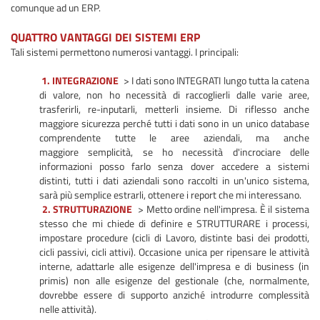
comunque ad un ERP.
QUATTRO VANTAGGI DEI SISTEMI ERP
Tali sistemi permettono numerosi vantaggi. I principali:
1. INTEGRAZIONE
> I dati sono INTEGRATI lungo tutta la catena
di valore, non ho necessità di raccoglierli dalle varie aree,
trasferirli, re-inputarli, metterli insieme. Di riflesso anche
maggiore sicurezza perché tutti i dati sono in un unico database
comprendente tutte le aree aziendali, ma anche
maggiore semplicità, se ho necessità d'incrociare delle
informazioni posso farlo senza dover accedere a sistemi
distinti, tutti i dati aziendali sono raccolti in un'unico sistema,
sarà più semplice estrarli, ottenere i report che mi interessano.
2. STRUTTURAZIONE
> Metto ordine nell'impresa. È il sistema
stesso che mi chiede di definire e STRUTTURARE i processi,
impostare procedure (cicli di Lavoro, distinte basi dei prodotti,
cicli passivi, cicli attivi). Occasione unica per ripensare le attività
interne, adattarle alle esigenze dell'impresa e di business (in
primis) non alle esigenze del gestionale (che, normalmente,
dovrebbe essere di supporto anziché introdurre complessità
nelle attività).