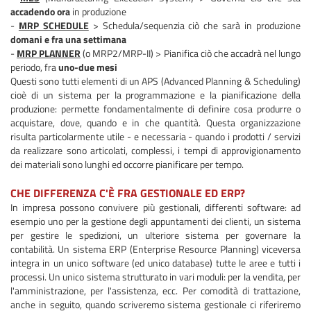
accadendo ora
in produzione
-
MRP SCHEDULE
> Schedula/sequenzia ciò che sarà in produzione
domani e fra una settimana
-
MRP PLANNER
(o MRP2/MRP-II) > Pianifica ciò che accadrà nel lungo
periodo, fra
uno-due mesi
Questi sono tutti elementi di un APS (Advanced Planning & Scheduling)
cioè di un sistema per la programmazione e la pianificazione della
produzione: permette fondamentalmente di definire cosa produrre o
acquistare, dove, quando e in che quantità. Questa organizzazione
risulta particolarmente utile - e necessaria - quando i prodotti / servizi
da realizzare sono articolati, complessi, i tempi di approvigionamento
dei materiali sono lunghi ed occorre pianificare per tempo.
CHE DIFFERENZA C'È FRA GESTIONALE ED ERP?
In impresa possono convivere più gestionali, differenti software: ad
esempio uno per la gestione degli appuntamenti dei clienti, un sistema
per gestire le spedizioni, un ulteriore sistema per governare la
contabilità. Un sistema ERP (Enterprise Resource Planning) viceversa
integra in un unico software (ed unico database) tutte le aree e tutti i
processi. Un unico sistema strutturato in vari moduli: per la vendita, per
l'amministrazione, per l'assistenza, ecc. Per comodità di trattazione,
anche in seguito, quando scriveremo sistema gestionale ci riferiremo