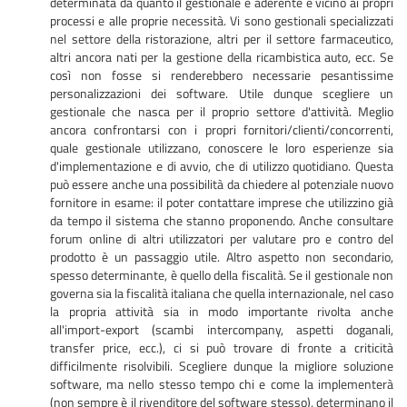
determinata da quanto il gestionale è aderente e vicino ai propri
processi e alle proprie necessità. Vi sono gestionali specializzati
nel settore della ristorazione, altri per il settore farmaceutico,
altri ancora nati per la gestione della ricambistica auto, ecc. Se
così non fosse si renderebbero necessarie pesantissime
personalizzazioni dei software. Utile dunque scegliere un
gestionale che nasca per il proprio settore d'attività. Meglio
ancora confrontarsi con i propri fornitori/clienti/concorrenti,
quale gestionale utilizzano, conoscere le loro esperienze sia
d'implementazione e di avvio, che di utilizzo quotidiano. Questa
può essere anche una possibilità da chiedere al potenziale nuovo
fornitore in esame: il poter contattare imprese che utilizzino già
da tempo il sistema che stanno proponendo. Anche consultare
forum online di altri utilizzatori per valutare pro e contro del
prodotto è un passaggio utile. Altro aspetto non secondario,
spesso determinante, è quello della fiscalità. Se il gestionale non
governa sia la fiscalità italiana che quella internazionale, nel caso
la propria attività sia in modo importante rivolta anche
all'import-export (scambi intercompany, aspetti doganali,
transfer price, ecc.), ci si può trovare di fronte a criticità
difficilmente risolvibili. Scegliere dunque la migliore soluzione
software, ma nello stesso tempo chi e come la implementerà
(non sempre è il rivenditore del software stesso), determinano il