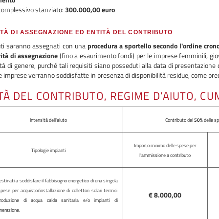
complessivo stanziato:
300.000,00 euro
TÀ DI ASSEGNAZIONE ED ENTITÀ DEL CONTRIBUTO
buti saranno assegnati con una
procedura a sportello secondo l'ordine crono
rità di assegnazione
(fino a esaurimento fondi) per le imprese femminili, giovan
ità di genere, purché tali requisiti siano posseduti alla data di presentazion
re imprese verranno soddisfatte in presenza di disponibilità residue, come preci
TÀ DEL CONTRIBUTO, REGIME D’AIUTO, CU
Intensità dell'aiuto
Contributo del
50%
delle sp
Importo minimo delle spese per
Tipologie impianti
l'ammissione a contributo
estinati a soddisfare il fabbisogno energetico di una singola
pese per acquisto/installazione di collettori solari termici
€ 8.000,00
roduzione di acqua calda sanitaria e/o impianti di
nerazione.