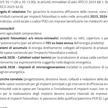
25 35.11.00 e 35.12.00), le attività immobiliari (Codici ATECO 2025 68.1, 68
ECO 2025 92.0).
gola di rotazione:
Per garantire la massima diffusione delle risorse, sono
ntributi camerali per impianti fotovoltaici o eolici nelle annualità
2023, 2024
 indirizzo, unità locale o codice POD con imprese beneficiarie nei medesimi ann
missibili
venti agevolabili comprendono:
pianti fotovoltaici e/o micro-minieolici
installati su tetti, coperture o p
l'autoconsumo (pari ad almeno il
70% su base annua
dell'energia prodotta).
stemi di accumulo
di energia direttamente collegati all'impianto di produzio
lle spese sostenute per l'impianto fotovoltaico o eolico).
vità 2026 - Collettori solari termici
per la produzione di acqua calda sanitari
intervento sia espressamente suggerito nella diagnosi energetica.
vità 2026 - Impianti di microcogenerazione
installati in sostituzione di ca
agnosi energetica.
cniche correlate
(progettazione, direzione lavori, collaudi e redazione della d
elle spese sostenute per gli impianti principali o gli interventi di efficienza en
ssibili solo le spese per l’acquisto e l’installazione di impianti nuovi, non s
vi per la realizzazione degli impianti devono essere rilasciati da impres
azione di impianti fotovoltaici, in possesso della qualifica/patentino FER (D. L
mento