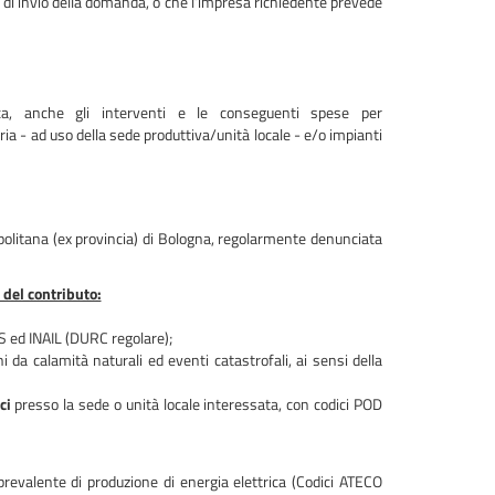
 di invio della domanda, o che l’impresa richiedente prevede
ca, anche gli interventi e le conseguenti spese per
aria - ad uso della sede produttiva/unità locale - e/o impianti
politana (ex provincia) di Bologna, regolarmente denunciata
del contributo:
S ed INAIL (DURC regolare);
 da calamità naturali ed eventi catastrofali, ai sensi della
ci
presso la sede o unità locale interessata, con codici POD
 prevalente di produzione di energia elettrica (Codici ATECO