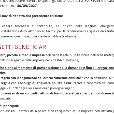
uti devono essere riferiti alle spese, già sostenute tra il
01/01/2026
e la data
ere entro il
30/09/2027
.
i novità rispetto alla precedente edizione
 essere ammessi al contributo, se indicati nella diagnosi energeti
installazione di collettori solari termici per la produzione di acqua calda sanit
ogenerazione in sostituzione delle caldaie tradizionali.
ETTI BENEFICIARI
cro, piccole e medie imprese
con sede legale o unità locale nell'area metro
l’Ufficio Registro delle Imprese della CCIAA di Bologna;
che siano al momento di presentazione della domanda e fino all’erogazione 
tive
;
 regola con il pagamento del diritto camerale annuale
e con la posizione INP
 regola con l’obbligo di stipulare polizza assicurativa
a copertura dei danni
gge 213/2023 (salvo esenzioni o proroghe vigenti).
 possesso di un contratto attivo di fornitura elettrica per usi non domesti
sociati;
i principali:
no esclusi i settori della pesca e dell’acquacoltura, le imprese con attività