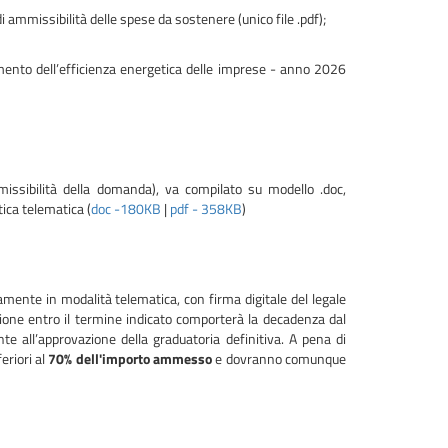
 di ammissibilità delle spese da sostenere (unico file .pdf);
ramento dell’efficienza energetica delle imprese - anno 2026
issibilità della domanda), va compilato su modello .doc,
tica telematica (
doc -180KB
|
pdf - 358KB
)
mente in modalità telematica, con firma digitale del legale
zione entro il termine indicato comporterà la decadenza dal
te all’approvazione della graduatoria definitiva. A pena di
eriori al
70% dell'importo ammesso
e dovranno comunque