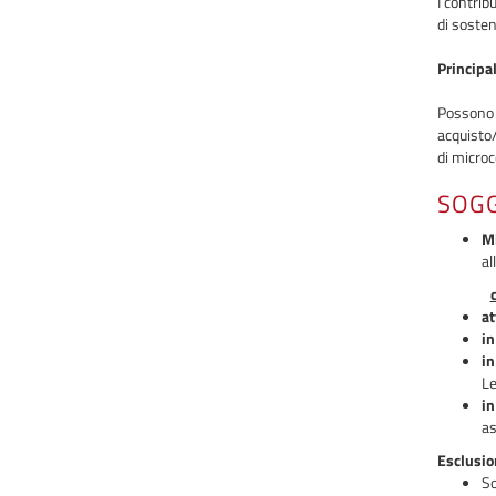
I contrib
di sosten
Principal
Possono
acquisto/
di microc
SOGG
Mi
al
at
in
in
Le
in
as
Esclusion
So