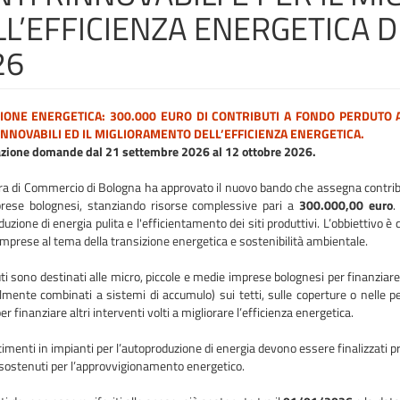
LL’EFFICIENZA ENERGETICA 
26
IONE ENERGETICA: 300.000 EURO DI CONTRIBUTI A FONDO PERDUTO
INNOVABILI ED IL MIGLIORAMENTO DELL’EFFICIENZA ENERGETICA.
zione domande dal 21 settembre
2026 al 12 ottobre 2026.
a di Commercio di Bologna ha approvato il nuovo bando che assegna contribu
prese bolognesi, stanziando risorse complessive pari a
300.000,00 euro
.
duzione di energia pulita e l'efficientamento dei siti produttivi. L’obbiettivo è 
mprese al tema della transizione energetica e sostenibilità ambientale.
uti sono destinati alle micro, piccole e medie imprese bolognesi per finanziare 
mente combinati a sistemi di accumulo) sui tetti, sulle coperture o nelle per
r finanziare altri interventi volti a migliorare l’efficienza energetica.
timenti in impianti per l’autoproduzione di energia devono essere finalizzati 
 sostenuti per l’approvvigionamento energetico.