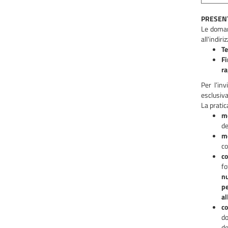
PRESEN
Le doman
all'indiri
Te
Fi
ra
Per l’in
esclusiv
La prati
mo
de
mo
co
co
fo
nu
pe
al
co
do
de