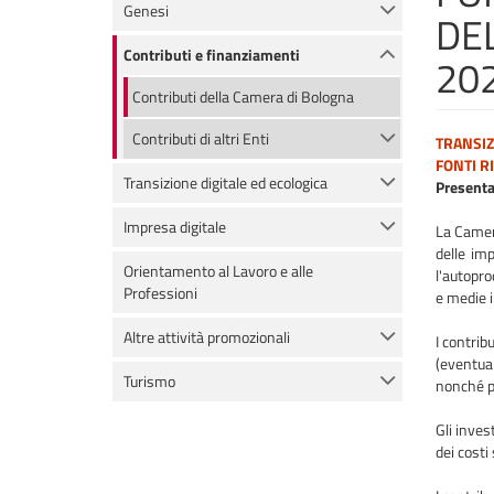
Genesi
DE
Contributi e finanziamenti
20
Contributi della Camera di Bologna
Contributi di altri Enti
TRANSIZ
FONTI R
Transizione digitale ed ecologica
Presenta
Impresa digitale
La Camer
delle im
Orientamento al Lavoro e alle
l'autopro
Professioni
e medie i
Altre attività promozionali
I contrib
(eventual
Turismo
nonché pe
Gli inves
dei costi