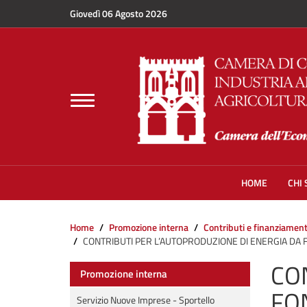
Salta al contenuto principale
Giovedì 06 Agosto 2026
Toggle
navigation
HOME
CHI
Home
Promozione interna
Contributi e finanziament
CONTRIBUTI PER L’AUTOPRODUZIONE DI ENERGIA DA F
CO
Promozione interna
FO
Servizio Nuove Imprese - Sportello