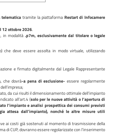
 telematica
tramite la piattaforma
Restart di Infocamere
l 12 ottobre 2026
.
e, in modalità
.p7m, esclusivamente dal titolare o legale
ro) che deve essere assolta in modo virtuale, utilizzando
lazione e firmato digitalmente dal Legale Rappresentante
a, che dovrà
-a pena di esclusione-
essere regolarmente
 dell’impresa;
itato, da cui risulti il dimensionamento ottimale dell’impianto
dicato all’art.4 (
solo per le nuove attività o l’apertura di
llato l’impianto e analisi prospettica dei consumi previsti
gia attesa dall’impianto),
nonché le altre misure utili
ative ai costi già sostenuti al momento di trasmissione della
 tema di CUP, dovranno essere regolarizzate con l’inserimento