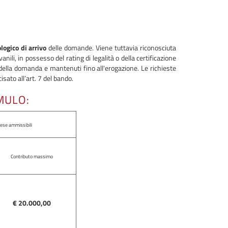
logico di arrivo
delle domande. Viene tuttavia riconosciuta
ili, in possesso del rating di legalità o della certificazione
e della domanda e mantenuti fino all'erogazione. Le richieste
sato all’art. 7 del bando.
MULO:
ese ammissibili
Contributo massimo
€ 20.000,00