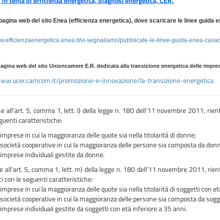
i in tema di efficienza energetica, diagnosi energetica, CER.
 pagina web del sito Enea (efficienza energetica), dove scaricare le linee guida 
ww.efficienzaenergetica.enea.it/vi-segnaliamo/pubblicate-le-linee-guida-enea-casac
pagina web del sito Unioncamere E.R. dedicata alla transizione energetica delle impr
www.ucer.camcom.it/promozione-e-innovazione/la-transizione-energetica
e all’art. 5, comma 1, lett. l) della legge n. 180 dell’11 novembre 2011, rien
guenti caratteristiche:
 imprese in cui la maggioranza delle quote sia nella titolarità di donne;
 società cooperative in cui la maggioranza delle persone sia composta da donn
 imprese individuali gestite da donne.
ll’art. 5, comma 1, lett. m) della legge n. 180 dell’11 novembre 2011, rient
 con le seguenti caratteristiche:
 imprese in cui la maggioranza delle quote sia nella titolarità di soggetti con et
 società cooperative in cui la maggioranza delle persone sia composta da sogge
 imprese individuali gestite da soggetti con età inferiore a 35 anni.