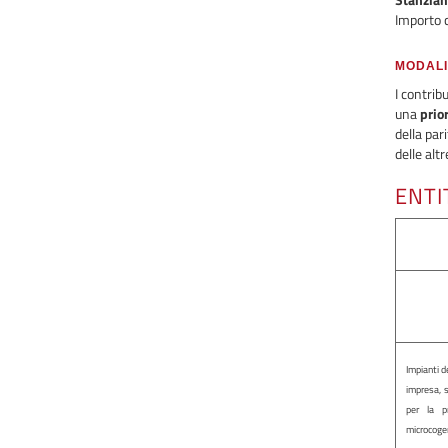
Importo 
MODALI
I contri
una
prio
della par
delle alt
ENTI
Impianti d
impresa, s
per la p
microcoge