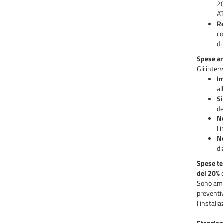
20
AT
Re
co
di
Spese am
Gli inter
Im
al
Si
de
No
l'
No
di
Spese te
del 20%
d
Sono ammi
preventi
l’install
Stanzia