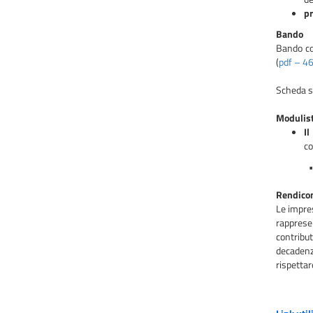
pr
Bando
Bando con
(
pdf – 4
Scheda si
Modulist
Il
co
•
Rendico
Le impres
rapprese
contribut
decadenz
rispettar