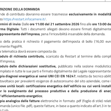
TAZIONE DELLA DOMANDA
de di contributo dovranno essere trasmesse
esclusivamente in modalità
zzo
https://restart.infocamere.it/
.
rmini di invio:
Dalle
ore 11:00 del 21 settembre 2026
fino alle
ore 13:00 de
rma Digitale:
Tutti i documenti allegati devono essere firmati digitalment
ppresentante dell'impresa
, pena l'irricevibilità insanabile della domanda.
vio della pratica è richiesto il pagamento dell'imposta di bollo (16,00 eu
amente PagoPA.
ca telematica dovrà essere composta da:
dulo di richiesta contributo,
scaricato da Restart al termine della compi
ll’impresa;
dulo delle dichiarazioni sostitutive,
pubblicato nella sezione modulistic
mpilato in tutte le sue parti e firmato digitalmente dal Legale rappresentante
pia diagnosi energetica ai sensi UNI CEI EN 16247
, redatta da tecnico abil
tovoltaico per prevalenti esigenze di autoconsumo del sito aziendale, come in
ove unità locali: certificazione energetica dell’edificio su cui verrà insta
r lo svolgimento del processo produttivo e della produzione di ener
l’efficientamento energetico
;
pia analogica delle fatture
elettroniche in formato .pdf (foglio di stile) rel
manda (unico file .pdf), queste fatture, in base a quanto indicato all’art.3 in
l CUP;