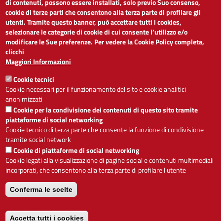
di contenuti, possono essere installati, solo previo Suo consenso,
cookie di terze parti che consentono alla terza parte di profilare gli
Dichiarazione di accessibilità
utenti. Tramite questo banner, può accettare tutti i cookies,
Obiettivi di accessibilità
selezionare le categorie di cookie di cui consente l’utilizzo e/o
Segnalaci problemi di accessibilità
modificare le Sue preferenze. Per vedere la Cookie Policy completa,
Note legali
clicchi
Privacy
Maggiori Informazioni
Accesso riservato
Cookie tecnici
ACCESSIBILITÀ
Cookie necessari per il funzionamento del sito e cookie analitici
anonimizzati
A
-
+
Cookie per la condivisione dei contenuti di questo sito tramite
piattaforme di social networking
Cookie tecnico di terza parte che consente la funzione di condivisione
tramite social network
Alto contrasto
Solo testo
Cookie di piattaforme di social networking
Cookie legati alla visualizzazione di pagine social e contenuti multimediali
incorporati, che consentono alla terza parte di profilare l'utente
Conferma le scelte
Servizio realizzato da
Accetta tutti i cookies