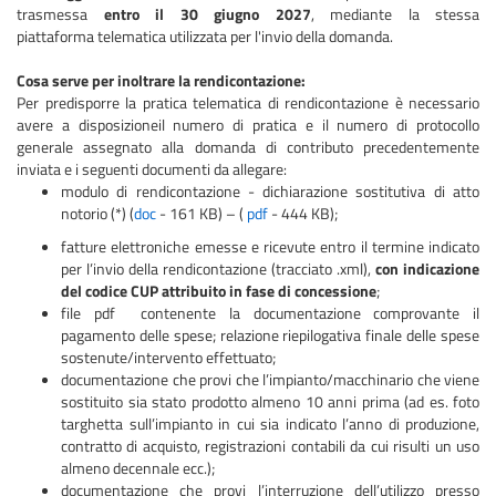
trasmessa
entro il 30 giugno 2027
, mediante la stessa
piattaforma telematica utilizzata per l'invio della domanda.
Cosa serve per inoltrare la rendicontazione:
Per predisporre la pratica telematica di rendicontazione è necessario
avere a disposizioneil numero di pratica e il numero di protocollo
generale assegnato alla domanda di contributo precedentemente
inviata e i seguenti documenti da allegare:
modulo di rendicontazione - dichiarazione sostitutiva di atto
notorio (*) (
doc
- 161 KB) – (
pdf
- 444 KB);
fatture elettroniche emesse e ricevute entro il termine indicato
per l’invio della rendicontazione (tracciato .xml),
con indicazione
del codice CUP attribuito in fase di concessione
;
file pdf contenente la documentazione comprovante il
pagamento delle spese; relazione riepilogativa finale delle spese
sostenute/intervento effettuato;
documentazione che provi che l’impianto/macchinario che viene
sostituito sia stato prodotto almeno 10 anni prima (ad es. foto
targhetta sull’impianto in cui sia indicato l’anno di produzione,
contratto di acquisto, registrazioni contabili da cui risulti un uso
almeno decennale ecc.);
documentazione che provi l’interruzione dell’utilizzo presso