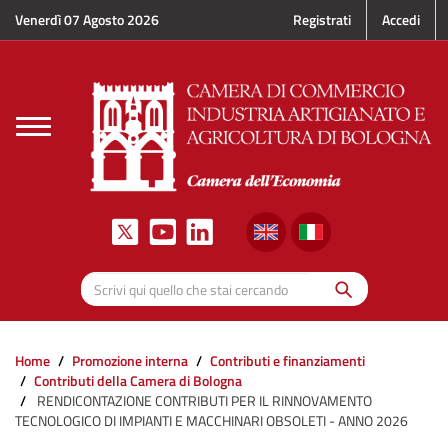
Salta al contenuto principale
Venerdì 07 Agosto 2026
Registrati
Accedi
Toggle
navigation
Cerca
Scrivi qui quello che stai cercando
Home
Promozione interna
Contributi e finanziamenti
Contributi della Camera di Bologna
RENDICONTAZIONE CONTRIBUTI PER IL RINNOVAMENTO
TECNOLOGICO DI IMPIANTI E MACCHINARI OBSOLETI - ANNO 2026