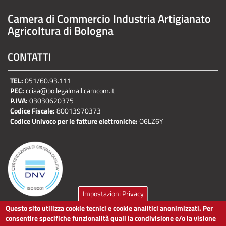
Camera di Commercio Industria Artigianato
Agricoltura di Bologna
CONTATTI
TEL:
051/60.93.111
PEC:
cciaa@bo.legalmail.camcom.it
P.IVA:
03030620375
Codice Fiscale:
80013970373
Codice Univoco per le fatture elettroniche:
O6LZ6Y
Impostazioni Privacy
Questo sito utilizza cookie tecnici e cookie analitici anonimizzati. Per
LINK UTILI
consentire specifiche funzionalità quali la condivisione e/o la visione