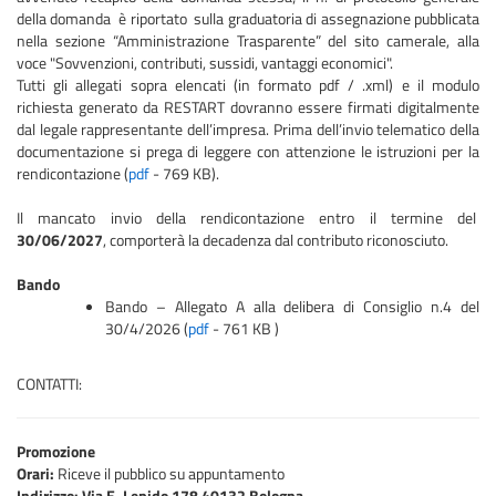
della domanda è riportato sulla graduatoria di assegnazione pubblicata
nella sezione “Amministrazione Trasparente” del sito camerale, alla
voce "Sovvenzioni, contributi, sussidi, vantaggi economici".
Tutti gli allegati sopra elencati (in formato pdf / .xml) e il modulo
richiesta generato da RESTART dovranno essere firmati digitalmente
dal legale rappresentante dell’impresa. Prima dell’invio telematico della
documentazione si prega di leggere con attenzione le istruzioni per la
rendicontazione (
pdf
- 769 KB).
Il mancato invio della rendicontazione entro il termine del
30/06/2027
, comporterà la decadenza dal contributo riconosciuto.
Bando
Bando – Allegato A alla delibera di Consiglio n.4 del
30/4/2026 (
pdf
- 761 KB )
CONTATTI:
Promozione
Orari:
Riceve il pubblico su appuntamento
Indirizzo: Via E. Lepido 178 40132 Bologna