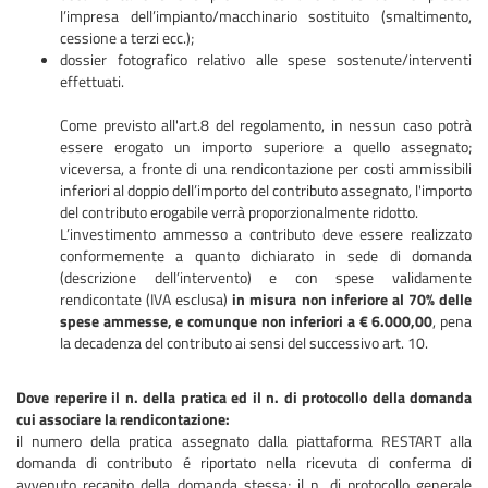
l’impresa dell’impianto/macchinario sostituito (smaltimento,
cessione a terzi ecc.);
dossier fotografico relativo alle spese sostenute/interventi
effettuati.
Come previsto all'art.8 del regolamento, in nessun caso potrà
essere erogato un importo superiore a quello assegnato;
viceversa, a fronte di una rendicontazione per costi ammissibili
inferiori al doppio dell’importo del contributo assegnato, l'importo
del contributo erogabile verrà proporzionalmente ridotto.
L’investimento ammesso a contributo deve essere realizzato
conformemente a quanto dichiarato in sede di domanda
(descrizione dell’intervento) e con spese validamente
rendicontate (IVA esclusa)
in misura non inferiore al 70% delle
spese ammesse, e comunque non inferiori a € 6.000,00
, pena
la decadenza del contributo ai sensi del successivo art. 10.
Dove reperire il n. della pratica ed il n. di protocollo della domanda
cui associare la rendicontazione:
il numero della pratica assegnato dalla piattaforma RESTART alla
domanda di contributo é riportato nella ricevuta di conferma di
avvenuto recapito della domanda stessa; il n. di protocollo generale