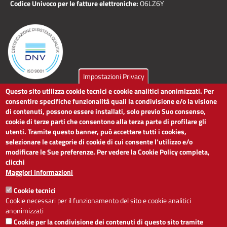
Codice Univoco per le fatture elettroniche:
O6LZ6Y
Impostazioni Privacy
Questo sito utilizza cookie tecnici e cookie analitici anonimizzati. Per
LINK UTILI
consentire specifiche funzionalità quali la condivisione e/o la visione
di contenuti, possono essere installati, solo previo Suo consenso,
cookie di terze parti che consentono alla terza parte di profilare gli
Dichiarazione di accessibilità
utenti. Tramite questo banner, può accettare tutti i cookies,
Obiettivi di accessibilità
selezionare le categorie di cookie di cui consente l’utilizzo e/o
Segnalaci problemi di accessibilità
modificare le Sue preferenze. Per vedere la Cookie Policy completa,
Note legali
clicchi
Privacy
Maggiori Informazioni
Accesso riservato
Cookie tecnici
ACCESSIBILITÀ
Cookie necessari per il funzionamento del sito e cookie analitici
anonimizzati
A
-
+
Cookie per la condivisione dei contenuti di questo sito tramite