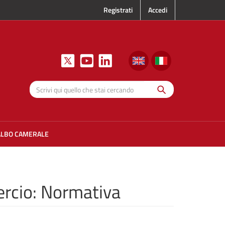
Registrati
Accedi
Cerca
Scrivi qui
quello che
stai
cercando
ALBO CAMERALE
ercio: Normativa