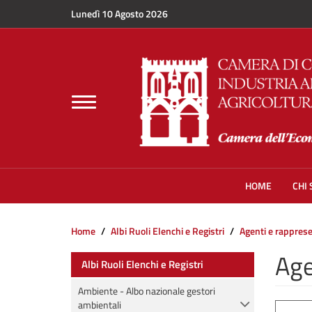
Salta al contenuto principale
Lunedì 10 Agosto 2026
Toggle
navigation
HOME
CHI
Home
Albi Ruoli Elenchi e Registri
Agenti e rappres
Age
Albi Ruoli Elenchi e Registri
Ambiente - Albo nazionale gestori
ambientali