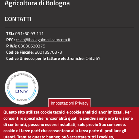
Agricoltura di Bologna
CONTATTI
TEL:
051/60.93.111
PEC:
cciaa@bo.legalmail.camcom.it
P.IVA:
03030620375
Codice Fiscale:
80013970373
Codice Univoco per le fatture elettroniche:
O6LZ6Y
Impostazioni Privacy
Questo sito utilizza cookie tecnici e cookie analitici anonimizzati. Per
LINK UTILI
consentire specifiche funzionalità quali la condivisione e/o la visione
di contenuti, possono essere installati, solo previo Suo consenso,
cookie di terze parti che consentono alla terza parte di profilare gli
Dichiarazione di accessibilità
utenti. Tramite questo banner, può accettare tutti i cookies,
Obiettivi di accessibilità