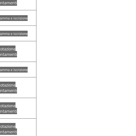
untamenti
amma e iscrizione
amma e iscrizione
otazione
untamenti
amma e iscrizione
otazione
untamenti
otazione
untamenti
otazione
untamenti