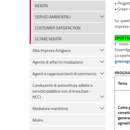
• Progett
RENTRI
• Green 
SERVIZI AMBIENTALI
Su quest
imprese d
CUSTOMER SATISFACTION
SPORTEL
ULTIME NOVITA'
E' stato 
GreenAgr
Albo Imprese Artigiane
Lo sporte
greenagr
Agente di affari in mediazione
PROGRAM
Agenti e rappresentanti di commercio
Tema
Conducente di autovetture adibite a
servizio pubblico non di linea (taxi -
NCC)
Come g
Mediatore marittimo
corrett
generat
Molini
agroal