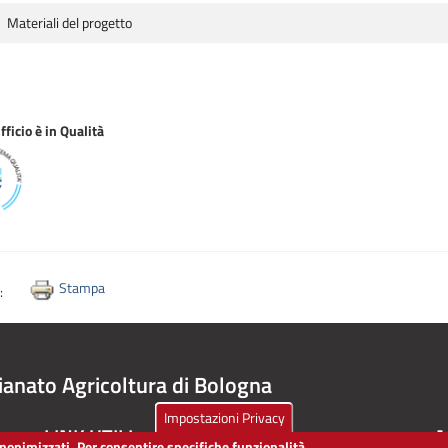
Materiali del progetto
ficio è in Qualità
Stampa
i:
ianato Agricoltura di Bologna
Impostazioni Privacy
LINK UTILI
A
 anonimizzati. Per consentire specifiche funzionalità