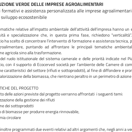
UZIONE VERDE DELLE IMPRESE AGROALIMENTARI
i formativi e assistenza personalizzata alle imprese agroalimentari
 sviluppo ecosostenibile
matiche relative all’impatto ambientale dell’attività dell’impresa hanno un 
ità e specializzazione che, in questa prima fase, richiedono “verticalità
 ha scelto di concentrare l’intervento di formazione e assistenza tecnica, pe
agroalimentare, puntando ad affrontare le principali tematiche ambiental
ne agricola sino alla trasformazione.
 del ruolo istituzionale del sistema camerale e delle priorità indicate nel 
o, con il supporto di Ecocerved società per l’ambiente delle Camere di comme
e caratteristici del settore (rifiuti e sottoprodotti), al fine di diffondere e 
valorizzazione della biomassa, che rientrano peraltro in un perimetro di azione s
TICHE DEL PROGETTO
to delle azioni previste dal progetto verranno affrontati i seguenti temi:
zzazione della gestione dei rifiuti
ne dei sottoprodotti
zo di biomasse per produrre energia rinnovabile,
mia circolare
noltre programmati due eventi relativi ad altri argomenti che, negli anni a veni