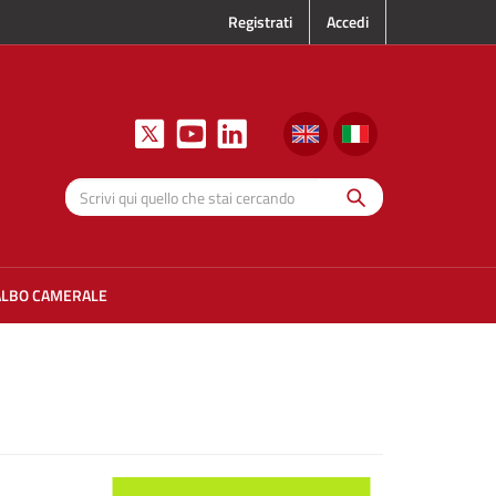
Registrati
Accedi
Cerca
Scrivi qui
quello che
stai
cercando
ALBO CAMERALE