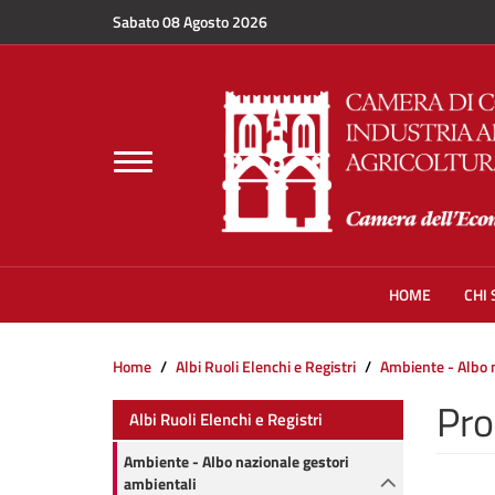
Salta al contenuto principale
Sabato 08 Agosto 2026
Toggle
navigation
HOME
CHI
Home
Albi Ruoli Elenchi e Registri
Ambiente - Albo n
Pro
Albi Ruoli Elenchi e Registri
Ambiente - Albo nazionale gestori
ambientali