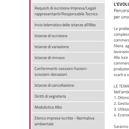
L'EVOL
Requisiti di iscrizione Impresa/Legali
Percors
rappresentanti/Responsabile Tecnico
per uno
Invio telematico delle istanze all'Albo
Le proble
compless
Istanze di iscrizione
commercio
filiera 
Istanze di variazione
lavorazio
Alla luce
Istanze di rinnovo
commerci
Conferimenti-cessioni-fusioni-
produzion
scissioni-donazioni
scarti e 
Istanze di cancellazione
LE TEMA
Nell’ambi
Diritti di segreteria
1. Ottimi
2. Gestio
Modulistica Albo
3. Utiliz
4. Econo
Elenco imprese iscritte - Normativa
ambientale
Saranno i