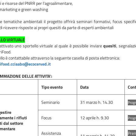
i e risorse del PNRR per l’agroalimentare,
marketing e green washing
e tematiche ambientali il progetto offrirà seminari formativi, focus specifi
i ricevere risposte ai propri quesiti da parte di esperti ambientali
LO VIRTUALE
attivato uno sportello virtuale al quale è possibile inviare
quesiti
, segnalazi
iFood.
llo è contattabile attraverso la seguente casella di posta elettronica:
ifood.cciaabo@ecocerved.it
MAZIONE DELLE ATTIVITA':
Tipo evento
Data
Cont
Seminario
31 marzo h. 14.30
Progr
estire
amente i rifiuti
Focus
12 aprile h. 9.30
Progr
i dal settore
imentare
Assistenza
Pren
11 maggio h. 14.30