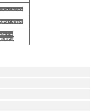
amma e iscrizione
amma e iscrizione
otazione
untamenti