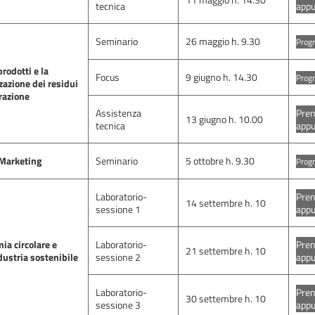
tecnica
app
Seminario
26 maggio h. 9.30
Progr
prodotti e la
Focus
9 giugno h. 14.30
Progr
zazione dei residui
razione
Assistenza
Pren
13 giugno h. 10.00
tecnica
app
Marketing
Seminario
5 ottobre h. 9.30
Progr
Laboratorio-
Pren
14 settembre h. 10
sessione 1
app
ia circolare e
Laboratorio-
Pren
21 settembre h. 10
dustria sostenibile
sessione 2
app
Laboratorio-
Pren
30 settembre h. 10
sessione 3
app