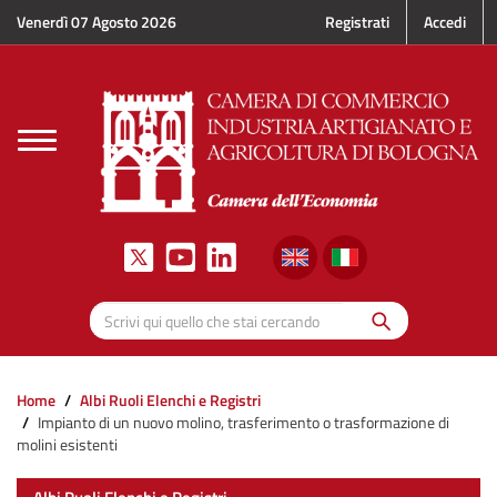
Salta al contenuto principale
Venerdì 07 Agosto 2026
Registrati
Accedi
Toggle
navigation
Cerca
Scrivi qui quello che stai cercando
Home
Albi Ruoli Elenchi e Registri
Impianto di un nuovo molino, trasferimento o trasformazione di
molini esistenti