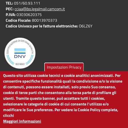
TEL:
051/60.93.111
PEC:
cciaa@bo.legalmail.camcom.it
P.IVA:
03030620375
Codice Fiscale:
80013970373
Codice Univoco per le fatture elettroniche:
O6LZ6Y
Impostazioni Privacy
Questo sito utilizza cookie tecnici e cookie analitici anonimizzati. Per
LINK UTILI
consentire specifiche funzionalità quali la condivisione e/o la visione
di contenuti, possono essere installati, solo previo Suo consenso,
cookie di terze parti che consentono alla terza parte di profilare gli
Dichiarazione di accessibilità
utenti. Tramite questo banner, può accettare tutti i cookies,
Obiettivi di accessibilità
selezionare le categorie di cookie di cui consente l’utilizzo e/o
Segnalaci problemi di accessibilità
modificare le Sue preferenze. Per vedere la Cookie Policy completa,
Note legali
clicchi
Privacy
Maggiori Informazioni
Accesso riservato