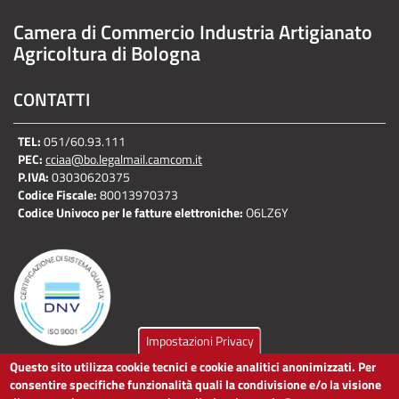
Camera di Commercio Industria Artigianato
Agricoltura di Bologna
CONTATTI
TEL:
051/60.93.111
PEC:
cciaa@bo.legalmail.camcom.it
P.IVA:
03030620375
Codice Fiscale:
80013970373
Codice Univoco per le fatture elettroniche:
O6LZ6Y
Impostazioni Privacy
Questo sito utilizza cookie tecnici e cookie analitici anonimizzati. Per
LINK UTILI
consentire specifiche funzionalità quali la condivisione e/o la visione