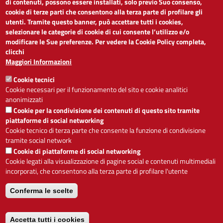
di contenuti, possono essere installati, solo previo Suo consenso,
cookie di terze parti che consentono alla terza parte di profilare gli
Dichiarazione di accessibilità
utenti. Tramite questo banner, può accettare tutti i cookies,
Obiettivi di accessibilità
selezionare le categorie di cookie di cui consente l’utilizzo e/o
Segnalaci problemi di accessibilità
modificare le Sue preferenze. Per vedere la Cookie Policy completa,
Note legali
clicchi
Privacy
Maggiori Informazioni
Accesso riservato
Cookie tecnici
ACCESSIBILITÀ
Cookie necessari per il funzionamento del sito e cookie analitici
anonimizzati
A
-
+
Cookie per la condivisione dei contenuti di questo sito tramite
piattaforme di social networking
Cookie tecnico di terza parte che consente la funzione di condivisione
tramite social network
Alto contrasto
Solo testo
Cookie di piattaforme di social networking
Cookie legati alla visualizzazione di pagine social e contenuti multimediali
incorporati, che consentono alla terza parte di profilare l'utente
Conferma le scelte
Servizio realizzato da
Accetta tutti i cookies