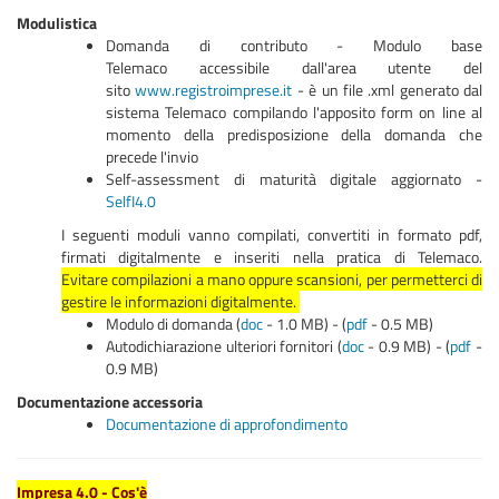
Modulistica
Domanda di contributo - Modulo base
Telemaco accessibile dall'area utente del
sito
www.registroimprese.it
- è un file .xml generato dal
sistema Telemaco compilando l'apposito form on line al
momento della predisposizione della domanda che
precede l'invio
Self-assessment di maturità digitale aggiornato -
SelfI4.0
I seguenti moduli vanno compilati, convertiti in formato pdf,
firmati digitalmente e inseriti nella pratica di Telemaco.
Evitare compilazioni a mano oppure scansioni, per permetterci di
gestire le informazioni digitalmente.
Modulo di domanda (
doc
- 1.0 MB) - (
pdf
- 0.5 MB)
Autodichiarazione ulteriori fornitori (
doc
- 0.9 MB) - (
pdf
-
0.9 MB)
Documentazione accessoria
Documentazione di approfondimento
Impresa 4.0 - Cos'è