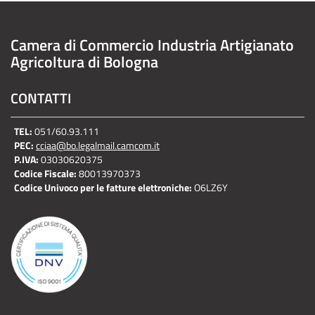
Camera di Commercio Industria Artigianato
Agricoltura di Bologna
CONTATTI
TEL:
051/60.93.111
PEC:
cciaa@bo.legalmail.camcom.it
P.IVA:
03030620375
Codice Fiscale:
80013970373
Codice Univoco per le fatture elettroniche:
O6LZ6Y