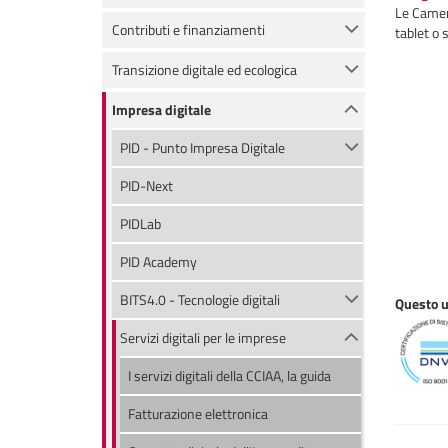
Le Camere
Contributi e finanziamenti
tablet o 
Transizione digitale ed ecologica
Impresa digitale
PID - Punto Impresa Digitale
PID-Next
PIDLab
PID Academy
BITS4.0 - Tecnologie digitali
Questo uf
Servizi digitali per le imprese
I servizi digitali della CCIAA, la guida
Fatturazione elettronica