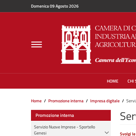
Salta al contenuto principale
Domenica 09 Agosto 2026
Toggle
navigation
HOME
CHI
Home
Promozione interna
Impresa digitale
Servi
Ser
Promozione interna
Servizio Nuove Imprese - Sportello
Genesi
Svolgi le