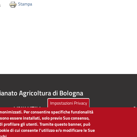
Stampa
i:
ianato Agricoltura di Bologna
Impostazioni Privacy
LINK UTILI
A
 anonimizzati. Per consentire specifiche funzionalità
ssono essere installati, solo previo Suo consenso,
Dichiarazione di accessibilità
di profilare gli utenti. Tramite questo banner, può
Obiettivi di accessibilità
cookie di cui consente l’utilizzo e/o modificare le Sue
Segnalaci problemi di accessibilità
icchi