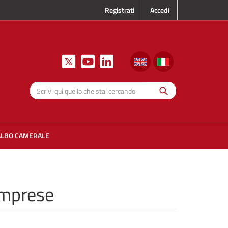
Registrati
Accedi
Cerca
Scrivi qui
quello che
stai
cercando
ALBO CAMERALE
 imprese