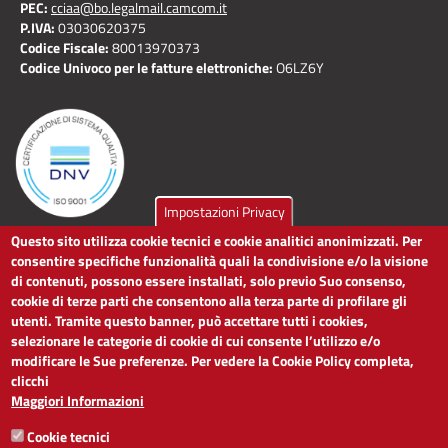
PEC:
cciaa@bo.legalmail.camcom.it
P.IVA:
03030620375
Codice Fiscale:
80013970373
Codice Univoco per le fatture elettroniche:
O6LZ6Y
Impostazioni Privacy
Questo sito utilizza cookie tecnici e cookie analitici anonimizzati. Per
LINK UTILI
consentire specifiche funzionalità quali la condivisione e/o la visione
di contenuti, possono essere installati, solo previo Suo consenso,
cookie di terze parti che consentono alla terza parte di profilare gli
Dichiarazione di accessibilità
utenti. Tramite questo banner, può accettare tutti i cookies,
Obiettivi di accessibilità
selezionare le categorie di cookie di cui consente l’utilizzo e/o
Segnalaci problemi di accessibilità
modificare le Sue preferenze. Per vedere la Cookie Policy completa,
Note legali
clicchi
Privacy
Maggiori Informazioni
Accesso riservato
Cookie tecnici
ACCESSIBILITÀ