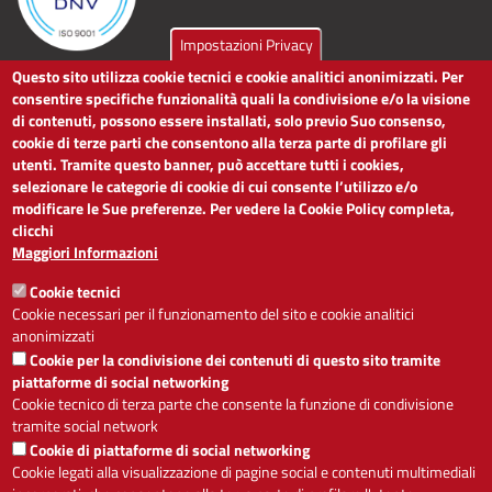
Impostazioni Privacy
Questo sito utilizza cookie tecnici e cookie analitici anonimizzati. Per
LINK UTILI
consentire specifiche funzionalità quali la condivisione e/o la visione
di contenuti, possono essere installati, solo previo Suo consenso,
cookie di terze parti che consentono alla terza parte di profilare gli
Dichiarazione di accessibilità
utenti. Tramite questo banner, può accettare tutti i cookies,
Obiettivi di accessibilità
selezionare le categorie di cookie di cui consente l’utilizzo e/o
Segnalaci problemi di accessibilità
modificare le Sue preferenze. Per vedere la Cookie Policy completa,
Note legali
clicchi
Privacy
Maggiori Informazioni
Accesso riservato
Cookie tecnici
ACCESSIBILITÀ
Cookie necessari per il funzionamento del sito e cookie analitici
anonimizzati
A
-
+
Cookie per la condivisione dei contenuti di questo sito tramite
piattaforme di social networking
Cookie tecnico di terza parte che consente la funzione di condivisione
tramite social network
Alto contrasto
Solo testo
Cookie di piattaforme di social networking
Cookie legati alla visualizzazione di pagine social e contenuti multimediali