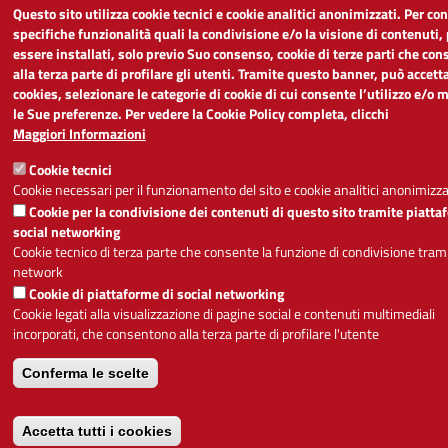
Questo sito utilizza cookie tecnici e cookie analitici anonimizzati. Per co
specifiche funzionalità quali la condivisione e/o la visione di contenuti
essere installati, solo previo Suo consenso, cookie di terze parti che co
alla terza parte di profilare gli utenti. Tramite questo banner, può accetta
cookies, selezionare le categorie di cookie di cui consente l’utilizzo e/o 
le Sue preferenze. Per vedere la Cookie Policy completa, clicchi
Maggiori Informazioni
Cookie tecnici
Cookie necessari per il funzionamento del sito e cookie analitici anonimizza
Cookie per la condivisione dei contenuti di questo sito tramite piatta
social networking
Cookie tecnico di terza parte che consente la funzione di condivisione trami
network
Cookie di piattaforme di social networking
Cookie legati alla visualizzazione di pagine social e contenuti multimediali
incorporati, che consentono alla terza parte di profilare l'utente
Conferma le scelte
Accetta tutti i cookies