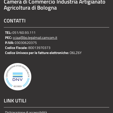
Camera di Commercio Industria Artigianato
Agricoltura di Bologna
CONTATTI
TEL:
051/60.93.111
PEC:
cciaa@bo.legalmail.camcom.it
P.IVA:
03030620375
Codice Fiscale:
80013970373
Codice Univoco per le fatture elettroniche:
O6LZ6Y
LINK UTILI
Dichiarazione di accessibilità