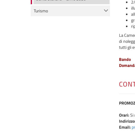
2/
il
Turismo
al
gr
ri
La Camera
di nolegg
tutti gli
Bando
Domanda
CONT
PROMOZ
Orari:
Si 
Indirizzo
Email:
p