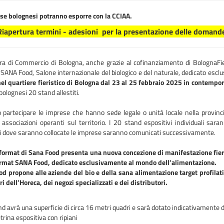
se bolognesi potranno esporre con la CCIAA.
iapertura termini - adesioni per la presentazione delle doman
a di Commercio di Bologna, anche grazie al cofinanziamento di BolognaFie
a SANA Food, Salone internazionale del biologico e del naturale, dedicato es
 nel quartiere fieristico di Bologna dal 23 al 25 febbraio 2025 in contemp
olognesi 20 stand allestiti.
 partecipare le imprese che hanno sede legale o unità locale nella provincia
associazioni operanti sul territorio. I 20 stand espositivi individuali sara
ni dove saranno collocate le imprese saranno comunicati successivamente.
 format di Sana Food presenta una nuova concezione di manifestazione fieris
format SANA Food, dedicato esclusivamente al mondo dell’alimentazione.
d propone alle aziende del bio e della sana alimentazione target profilati 
ri dell’Horeca, dei negozi specializzati e dei distributori.
d avrà una superficie di circa 16 metri quadri e sarà dotato indicativamente d
trina espositiva con ripiani