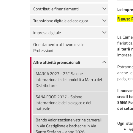
Contributi e finanziamenti
Le impre
News: R
Transizione digitale ed ecologica
Impresa digitale
La Camer
fieristic
Orientamento al Lavoro e alle
si terrà
Professioni
imprese b
Altre attività promozionali
Potranno
anche le 
MARCA 2027 - 23° Salone
padiglio
internazionale dei prodotti a Marca del
Distributore
Il nuovo
crea il 
SANA FOOD 2027 - Salone
SANA Foo
internazionale del biologico e del
dei setto
naturale
Bando Valorizzazione vetrine camerali
Ogni stan
in Via Castiglione e bacheche in Via
ve
Santo Stefano – anno 2026