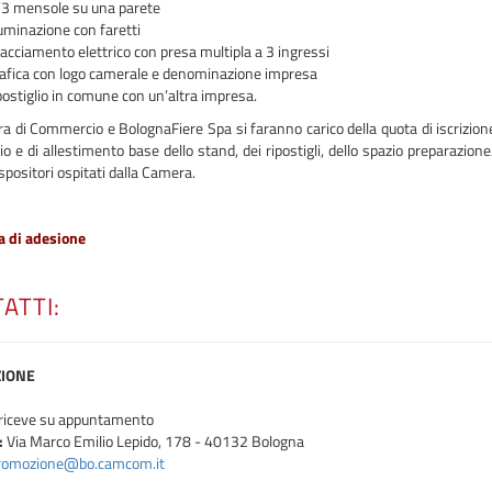
3 mensole su una parete
luminazione con faretti
lacciamento elettrico con presa multipla a 3 ingressi
afica con logo camerale e denominazione impresa
postiglio in comune con un’altra impresa.
 di Commercio e BolognaFiere Spa si faranno carico della quota di iscrizione
io e di allestimento base dello stand, dei ripostigli, dello spazio preparazio
 espositori ospitati dalla Camera.
 di adesione
ATTI:
IONE
riceve su appuntamento
:
Via Marco Emilio Lepido, 178 - 40132 Bologna
romozione@bo.camcom.it