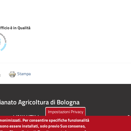
ficio è in Qualità
Stampa
i:
ianato Agricoltura di Bologna
Impostazioni Privacy
LINK UTILI
A
 anonimizzati. Per consentire specifiche funzionalità
ssono essere installati, solo previo Suo consenso,
Dichiarazione di accessibilità