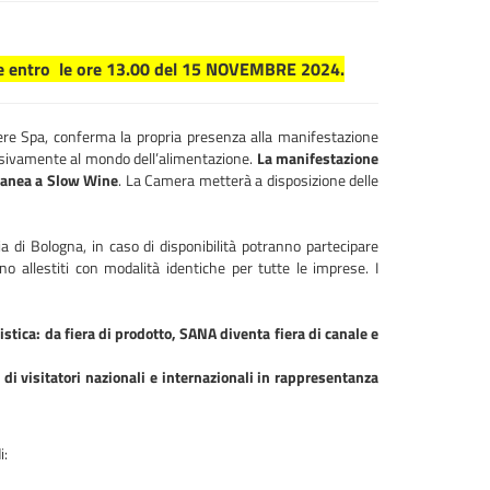
de entro le ore 13.00 del 15 NOVEMBRE 2024.
re Spa, conferma la propria presenza alla manifestazione
clusivamente al mondo dell’alimentazione.
La manifestazione
oranea a Slow Wine
. La Camera metterà a disposizione delle
 di Bologna, in caso di disponibilità potranno partecipare
nno allestiti con modalità identiche per tutte le imprese. I
tica: da fiera di prodotto, SANA diventa fiera di canale e
di visitatori nazionali e internazionali in rappresentanza
i: