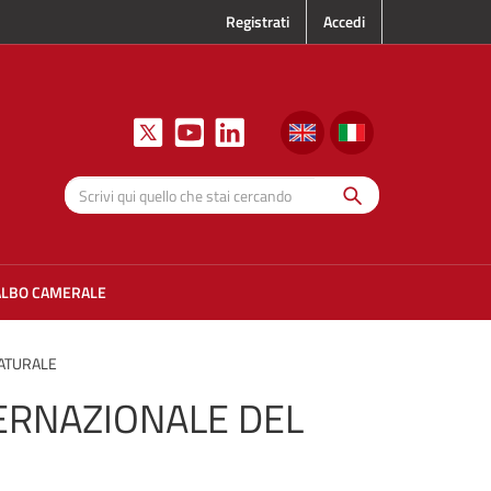
Registrati
Accedi
Cerca
Scrivi qui
quello che
stai
cercando
ALBO CAMERALE
NATURALE
ERNAZIONALE DEL