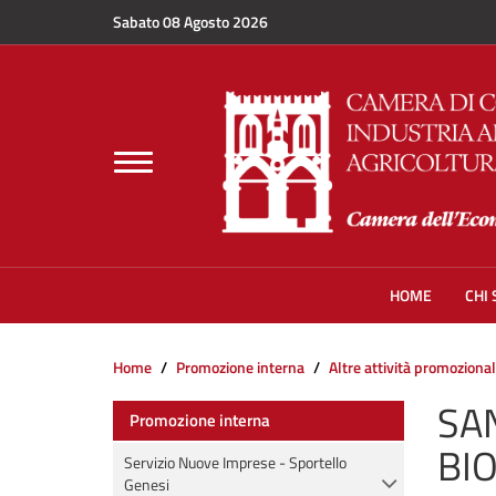
Salta al contenuto principale
Sabato 08 Agosto 2026
Toggle
navigation
HOME
CHI
Home
Promozione interna
Altre attività promozional
SA
Promozione interna
BI
Servizio Nuove Imprese - Sportello
Genesi