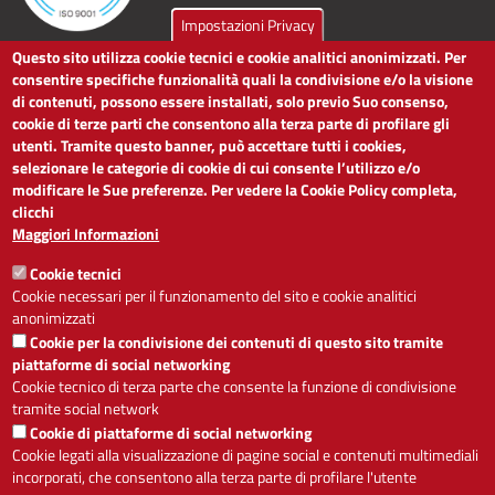
Impostazioni Privacy
Questo sito utilizza cookie tecnici e cookie analitici anonimizzati. Per
LINK UTILI
consentire specifiche funzionalità quali la condivisione e/o la visione
di contenuti, possono essere installati, solo previo Suo consenso,
cookie di terze parti che consentono alla terza parte di profilare gli
Dichiarazione di accessibilità
utenti. Tramite questo banner, può accettare tutti i cookies,
Obiettivi di accessibilità
selezionare le categorie di cookie di cui consente l’utilizzo e/o
Segnalaci problemi di accessibilità
modificare le Sue preferenze. Per vedere la Cookie Policy completa,
Note legali
clicchi
Privacy
Maggiori Informazioni
Accesso riservato
Cookie tecnici
ACCESSIBILITÀ
Cookie necessari per il funzionamento del sito e cookie analitici
anonimizzati
A
-
+
Cookie per la condivisione dei contenuti di questo sito tramite
piattaforme di social networking
Cookie tecnico di terza parte che consente la funzione di condivisione
tramite social network
Alto contrasto
Solo testo
Cookie di piattaforme di social networking
Cookie legati alla visualizzazione di pagine social e contenuti multimediali
incorporati, che consentono alla terza parte di profilare l'utente