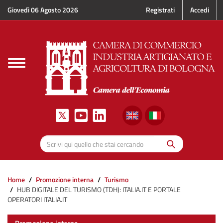
Salta al contenuto principale
Giovedì 06 Agosto 2026
Registrati
Accedi
Toggle
navigation
Cerca
Scrivi qui quello che stai cercando
Home
Promozione interna
Turismo
HUB DIGITALE DEL TURISMO (TDH): ITALIA.IT E PORTALE
OPERATORI ITALIA.IT