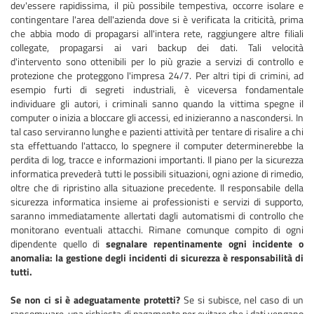
dev'essere rapidissima, il più possibile tempestiva, occorre isolare e
contingentare l'area dell'azienda dove si è verificata la criticità, prima
che abbia modo di propagarsi all'intera rete, raggiungere altre filiali
collegate, propagarsi ai vari backup dei dati. Tali velocità
d'intervento sono ottenibili per lo più grazie a servizi di controllo e
protezione che proteggono l'impresa 24/7. Per altri tipi di crimini, ad
esempio furti di segreti industriali, è viceversa fondamentale
individuare gli autori, i criminali sanno quando la vittima spegne il
computer o inizia a bloccare gli accessi, ed inizieranno a nascondersi. In
tal caso serviranno lunghe e pazienti attività per tentare di risalire a chi
sta effettuando l'attacco, lo spegnere il computer determinerebbe la
perdita di log, tracce e informazioni importanti. Il piano per la sicurezza
informatica prevederà tutti le possibili situazioni, ogni azione di rimedio,
oltre che di ripristino alla situazione precedente. Il responsabile della
sicurezza informatica insieme ai professionisti e servizi di supporto,
saranno immediatamente allertati dagli automatismi di controllo che
monitorano eventuali attacchi. Rimane comunque compito di ogni
dipendente quello di
segnalare repentinamente ogni incidente o
anomalia: la gestione degli incidenti di sicurezza è responsabilità di
tutti.
Se non ci si è adeguatamente protetti?
Se si subisce, nel caso di un
ransomware, una richiesta di pagamento per evitare che i dati vengano