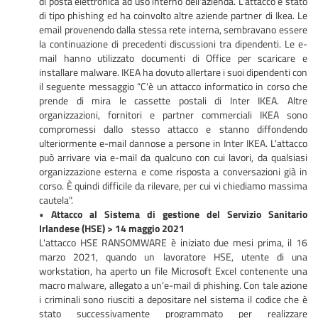
di posta elettronica ad uso interno dell'azienda. L'attacco è stato
di tipo phishing ed ha coinvolto altre aziende partner di Ikea. Le
email provenendo dalla stessa rete interna, sembravano essere
la continuazione di precedenti discussioni tra dipendenti. Le e-
mail hanno utilizzato documenti di Office per scaricare e
installare malware. IKEA ha dovuto allertare i suoi dipendenti con
il seguente messaggio “C'è un attacco informatico in corso che
prende di mira le cassette postali di Inter IKEA. Altre
organizzazioni, fornitori e partner commerciali IKEA sono
compromessi dallo stesso attacco e stanno diffondendo
ulteriormente e-mail dannose a persone in Inter IKEA. L'attacco
può arrivare via e-mail da qualcuno con cui lavori, da qualsiasi
organizzazione esterna e come risposta a conversazioni già in
corso. È quindi difficile da rilevare, per cui vi chiediamo massima
cautela".
•
Attacco al Sistema di gestione del Servizio Sanitario
Irlandese (HSE) > 14 maggio 2021
L'attacco HSE RANSOMWARE è iniziato due mesi prima, il 16
marzo 2021, quando un lavoratore HSE, utente di una
workstation, ha aperto un file Microsoft Excel contenente una
macro malware, allegato a un’e-mail di phishing. Con tale azione
i criminali sono riusciti a depositare nel sistema il codice che è
stato successivamente programmato per realizzare