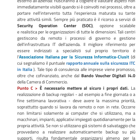
esterno all'azienda: riusciranno a cogliere e valutare aspetti non
immediatamente visibili quando si è coinvolti nei processi, oltre a
portare nell'intervento tutta l'esperienza maturata su tante
altre attività simili. Sempre più praticato è il ricorso a servizi di
Security Operation Center (SOC)
, opzione scalabile
e realistica per le organizzazioni di tutte le dimensioni. Tali centri
gestiscono da remoto i processi di governo e gestione
dell'infrastruttura IT dell'azienda. Il migliore riferimento per
essere indirizzati a specialisti sul proprio territorio è
l'
Associazione Italiana per la Sicurezza Informatica-Clusit
(di
cui segnaliamo il puntuale
rapporto annuale sulla sicurezza ITC
in Italia
). Tale tipo di consulenza alle imprese viene promosso,
oltre che cofinanziato, anche dal
Bando Voucher Digitali I4.0
della Camera di Commercio.
Punto C >
È necessario mettere al sicuro i propri dati.
La
realizzazione di backup regolari - ad esempio a fine giornata o a
fine settimana lavorativa - deve avere la massima priorità,
soprattutto quando si lavora da remoto o non in rete. Occorre
non limitarsi solamente ai computer che si utilizzano, ma a
macchinari, impianti, applicativi impiegati quotidianamente per la
propria attività. Se non si utilizzano già sistemi di salvataggio che
provvedano a realizzare automaticamente backup su più
supporti, risulta fondamentale organizzarsi almeno per la