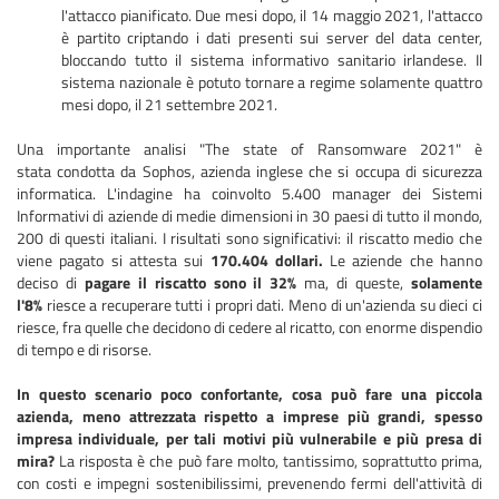
l'attacco pianificato. Due mesi dopo, il 14 maggio 2021, l'attacco
è partito criptando i dati presenti sui server del data center,
bloccando tutto il sistema informativo sanitario irlandese. Il
sistema nazionale è potuto tornare a regime solamente quattro
mesi dopo, il 21 settembre 2021.
Una importante analisi "The state of Ransomware 2021" è
stata condotta da Sophos, azienda inglese che si occupa di sicurezza
informatica. L'indagine ha coinvolto 5.400 manager dei Sistemi
Informativi di aziende di medie dimensioni in 30 paesi di tutto il mondo,
200 di questi italiani. I risultati sono significativi: il riscatto medio che
viene pagato si attesta sui
170.404 dollari.
Le aziende che hanno
deciso di
pagare il riscatto sono il 32%
ma, di queste,
solamente
l'8%
riesce a recuperare tutti i propri dati. Meno di un'azienda su dieci ci
riesce, fra quelle che decidono di cedere al ricatto, con enorme dispendio
di tempo e di risorse.
In questo scenario poco confortante, cosa può fare una piccola
azienda, meno attrezzata rispetto a imprese più grandi, spesso
impresa individuale, per tali motivi più vulnerabile e più presa di
mira?
La risposta è che può fare molto, tantissimo, soprattutto prima,
con costi e impegni sostenibilissimi, prevenendo fermi dell'attività di