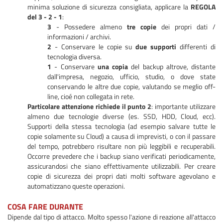
minima soluzione di sicurezza consigliata, applicare la
REGOLA
del 3 - 2 - 1
:
3
- Possedere almeno
tre copie
dei propri dati /
informazioni / archivi.
2
- Conservare le copie su
due supporti
differenti di
tecnologia diversa.
1
- Conservare
una copia
del backup altrove, distante
dall'impresa, negozio, ufficio, studio, o dove state
conservando le altre due copie, valutando se meglio off-
line, cioé non collegata in rete.
Particolare attenzione richiede il punto 2
: importante utilizzare
almeno due tecnologie diverse (es. SSD, HDD, Cloud, ecc).
Supporti della stessa tecnologia (ad esempio salvare tutte le
copie solamente su Cloud) a causa di imprevisti, o con il passare
del tempo, potrebbero risultare non più leggibili e recuperabili.
Occorre prevedere che i backup siano verificati periodicamente,
assicurandosi che siano effettivamente utilizzabili. Per creare
copie di sicurezza dei propri dati molti software agevolano e
automatizzano queste operazioni.
COSA FARE DURANTE
Dipende dal tipo di attacco. Molto spesso l'azione di reazione all'attacco