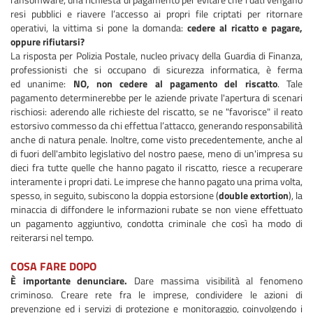
resi pubblici e riavere l’accesso ai propri file criptati per ritornare
operativi, la vittima si pone la domanda:
cedere al ricatto e pagare,
oppure rifiutarsi?
La risposta per Polizia Postale, nucleo privacy della Guardia di Finanza,
professionisti che si occupano di sicurezza informatica, è ferma
ed unanime:
NO, non cedere al pagamento del riscatto
. Tale
pagamento determinerebbe per le aziende private l'apertura di scenari
rischiosi: aderendo alle richieste del riscatto, se ne "favorisce" il reato
estorsivo commesso da chi effettua l’attacco, generando responsabilità
anche di natura penale. Inoltre, come visto precedentemente, anche al
di fuori dell'ambito legislativo del nostro paese, meno di un'impresa su
dieci fra tutte quelle che hanno pagato il riscatto, riesce a recuperare
interamente i propri dati. Le imprese che hanno pagato una prima volta,
spesso, in seguito, subiscono la doppia estorsione (
double extortion
), la
minaccia di diffondere le informazioni rubate se non viene effettuato
un pagamento aggiuntivo, condotta criminale che così ha modo di
reiterarsi nel tempo.
COSA FARE DOPO
È importante denunciare.
Dare massima visibilità al fenomeno
criminoso. Creare rete fra le imprese, condividere le azioni di
prevenzione ed i servizi di protezione e monitoraggio, coinvolgendo i