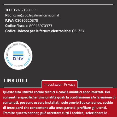
TEL:
051/60.93.111
PEC:
cciaa@bo.legalmail.camcom.it
P.IVA:
03030620375
Codice Fiscale:
80013970373
Codice Univoco per le fatture elettroniche:
O6LZ6Y
LINK UTILI
Impostazioni Privacy
Questo sito utilizza cookie tecnici e cookie analitici anonimizzati. Per
Dichiarazione di accessibilità
consentire specifiche funzionalità quali la condivisione e/o la visione di
Obiettivi di accessibilità
contenuti, possono essere installati, solo previo Suo consenso, cookie
Segnalaci problemi di accessibilità
di terze parti che consentono alla terza parte di profilare gli utenti.
Note legali
Tramite questo banner, può accettare tutti i cookies, selezionare le
Privacy