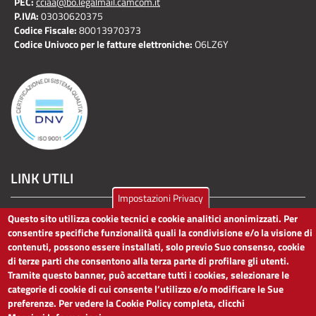
PEC:
cciaa@bo.legalmail.camcom.it
P.IVA:
03030620375
Codice Fiscale:
80013970373
Codice Univoco per le fatture elettroniche:
O6LZ6Y
LINK UTILI
Impostazioni Privacy
Dichiarazione di accessibilità
Questo sito utilizza cookie tecnici e cookie analitici anonimizzati. Per
Obiettivi di accessibilità
consentire specifiche funzionalità quali la condivisione e/o la visione di
Segnalaci problemi di accessibilità
contenuti, possono essere installati, solo previo Suo consenso, cookie
Note legali
di terze parti che consentono alla terza parte di profilare gli utenti.
Privacy
Tramite questo banner, può accettare tutti i cookies, selezionare le
Accesso riservato
categorie di cookie di cui consente l’utilizzo e/o modificare le Sue
preferenze. Per vedere la Cookie Policy completa, clicchi
ACCESSIBILITÀ