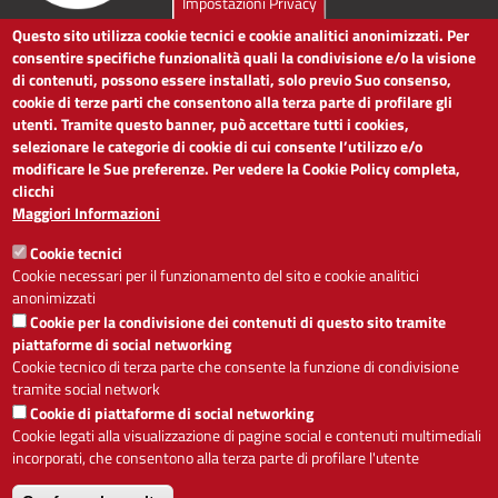
Impostazioni Privacy
Questo sito utilizza cookie tecnici e cookie analitici anonimizzati. Per
LINK UTILI
consentire specifiche funzionalità quali la condivisione e/o la visione
di contenuti, possono essere installati, solo previo Suo consenso,
cookie di terze parti che consentono alla terza parte di profilare gli
Dichiarazione di accessibilità
utenti. Tramite questo banner, può accettare tutti i cookies,
Obiettivi di accessibilità
selezionare le categorie di cookie di cui consente l’utilizzo e/o
Segnalaci problemi di accessibilità
modificare le Sue preferenze. Per vedere la Cookie Policy completa,
Note legali
clicchi
Privacy
Maggiori Informazioni
Accesso riservato
Cookie tecnici
ACCESSIBILITÀ
Cookie necessari per il funzionamento del sito e cookie analitici
anonimizzati
A
-
+
Cookie per la condivisione dei contenuti di questo sito tramite
piattaforme di social networking
Cookie tecnico di terza parte che consente la funzione di condivisione
tramite social network
Alto contrasto
Solo testo
Cookie di piattaforme di social networking
Cookie legati alla visualizzazione di pagine social e contenuti multimediali
incorporati, che consentono alla terza parte di profilare l'utente