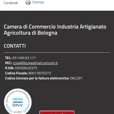
Stampa
Condividi:
Camera di Commercio Industria Artigianato
Agricoltura di Bologna
CONTATTI
TEL:
051/60.93.111
PEC:
cciaa@bo.legalmail.camcom.it
P.IVA:
03030620375
Codice Fiscale:
80013970373
Codice Univoco per le fatture elettroniche:
O6LZ6Y