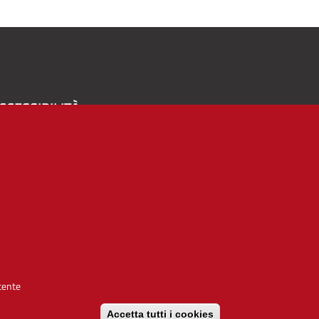
CCESSIBILITÀ
A
-
+
Alto contrasto
Solo testo
rvizio realizzato da
utente
Accetta tutti i cookies