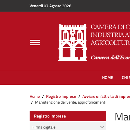
Salta al contenuto principale
Venerdì 07 Agosto 2026
Toggle
navigation
HOME
CHI
Home
Registro Imprese
Avviare un'attività di impr
Manutenzione del verde: approfondimenti
Man
Registro Imprese
Firma digitale