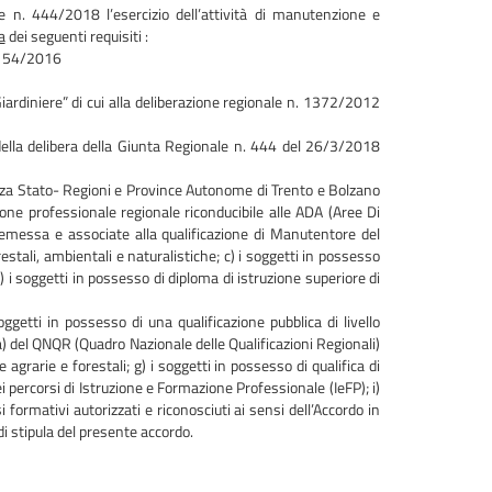
e n. 444/2018 l’esercizio dell’attività di manutenzione e
a
dei seguenti requisiti :
L. 154/2016
Giardiniere” di cui alla deliberazione regionale n. 1372/2012
 della delibera della Giunta Regionale n. 444 del 26/3/2018
erenza Stato- Regioni e Province Autonome di Trento e Bolzano
ione professionale regionale riconducibile alle ADA (Aree Di
remessa e associate alla qualificazione di Manutentore del
restali, ambientali e naturalistiche; c) i soggetti in possesso
) i soggetti in possesso di diploma di istruzione superiore di
 soggetti in possesso di una qualificazione pubblica di livello
à) del QNQR (Quadro Nazionale delle Qualificazioni Regionali)
e agrarie e forestali; g) i soggetti in possesso di qualifica di
ei percorsi di Istruzione e Formazione Professionale (IeFP); i)
 formativi autorizzati e riconosciuti ai sensi dell’Accordo in
i stipula del presente accordo.