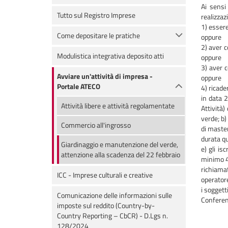
Ai sensi
Tutto sul Registro Imprese
realizzaz
1) essere
Come depositare le pratiche
oppure
2) aver c
Modulistica integrativa deposito atti
oppure
3) aver c
Avviare un'attività di impresa -
oppure
Portale ATECO
4) ricade
in data 2
Attività libere e attività regolamentate
Attività
verde; b)
Commercio all'ingrosso
di master
durata qu
Giardinaggio e manutenzione del verde,
e) gli is
attenzione alla scadenza del 22 febbraio
minimo 4 
richiamat
ICC - Imprese culturali e creative
operatore
i soggett
Comunicazione delle informazioni sulle
Conferenz
imposte sul reddito (Country-by-
Country Reporting – CbCR) - D.Lgs n.
128/2024