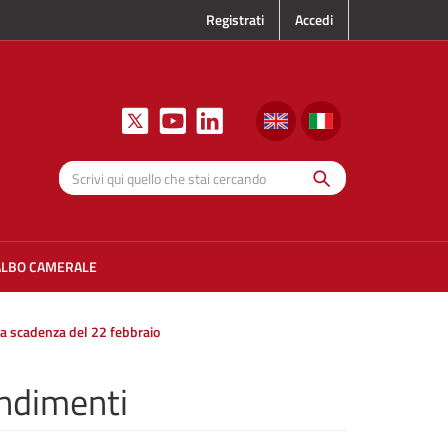
Registrati
Accedi
Cerca
Scrivi qui
quello che
stai
cercando
ALBO CAMERALE
la scadenza del 22 febbraio
ndimenti