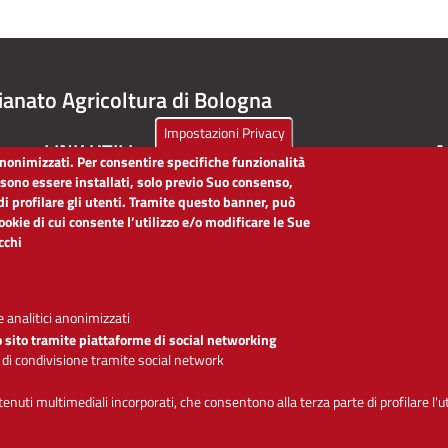
ianato Agricoltura di Bologna
Impostazioni Privacy
LINK UTILI
A
 anonimizzati. Per consentire specifiche funzionalità
ssono essere installati, solo previo Suo consenso,
Dichiarazione di accessibilità
di profilare gli utenti. Tramite questo banner, può
Obiettivi di accessibilità
cookie di cui consente l’utilizzo e/o modificare le Sue
Segnalaci problemi di accessibilità
icchi
Note legali
Privacy
Accesso riservato
 analitici anonimizzati
o sito tramite piattaforme di social networking
 di condivisione tramite social network
Se
ntenuti multimediali incorporati, che consentono alla terza parte di profilare l'