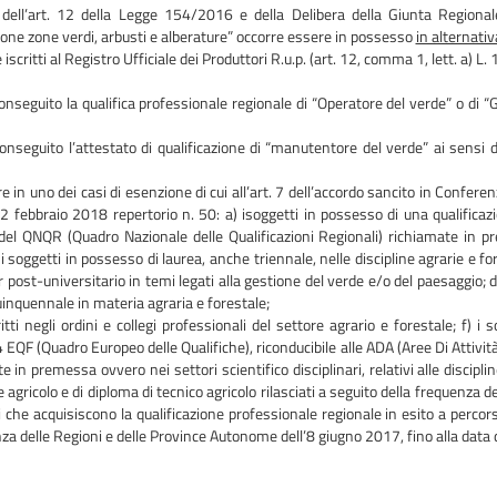
 dell’art. 12 della Legge 154/2016 e della Delibera della Giunta Regional
ione zone verdi, arbusti e alberature” occorre essere in possesso
in alternativ
 iscritti al Registro Ufficiale dei Produttori R.u.p. (art. 12, comma 1, lett. a) 
onseguito la qualifica professionale regionale di “Operatore del verde” o di “
onseguito l’attestato di qualificazione di “manutentore del verde” ai sensi
re in uno dei casi di esenzione di cui all’art. 7 dell’accordo sancito in Conf
2 febbraio 2018 repertorio n. 50: a) isoggetti in possesso di una qualificaz
) del QNQR (Quadro Nazionale delle Qualificazioni Regionali) richiamate in p
 i soggetti in possesso di laurea, anche triennale, nelle discipline agrarie e fo
 post-universitario in temi legati alla gestione del verde e/o del paesaggio; d
inquennale in materia agraria e forestale;
critti negli ordini e collegi professionali del settore agrario e forestale; f) i
EQF (Quadro Europeo delle Qualifiche), riconducibile alle ADA (Aree Di Attivit
e in premessa ovvero nei settori scientifico disciplinari, relativi alle disciplin
 agricolo e di diploma di tecnico agricolo rilasciati a seguito della frequenza d
i che acquisiscono la qualificazione professionale regionale in esito a percorsi
a delle Regioni e delle Province Autonome dell’8 giugno 2017, fino alla data d