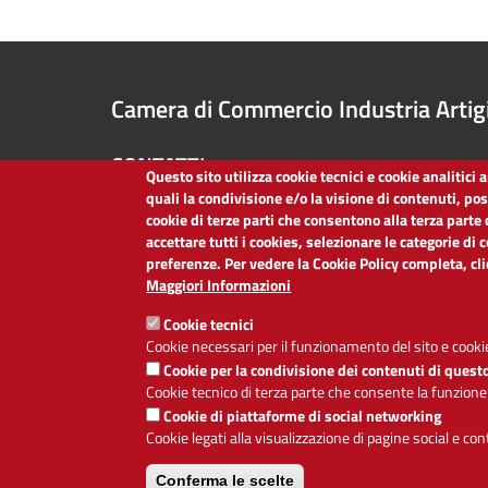
Camera di Commercio Industria Artig
CONTATTI
Questo sito utilizza cookie tecnici e cookie analitici
quali la condivisione e/o la visione di contenuti, po
TEL:
051/60.93.111
cookie di terze parti che consentono alla terza parte 
PEC:
cciaa@bo.legalmail.camcom.it
accettare tutti i cookies, selezionare le categorie di 
P.IVA:
03030620375
preferenze. Per vedere la Cookie Policy completa, cl
Codice Fiscale:
80013970373
Maggiori Informazioni
Codice Univoco per le fatture elettroniche:
O6LZ6Y
Cookie tecnici
Cookie necessari per il funzionamento del sito e cookie
Cookie per la condivisione dei contenuti di quest
Cookie tecnico di terza parte che consente la funzione
Cookie di piattaforme di social networking
Cookie legati alla visualizzazione di pagine social e co
Conferma le scelte