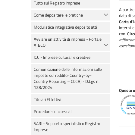
Tutto sul Registro Imprese
A partir
Come depositare le pratiche
data di s
Carta d'i
Modulistica integrativa deposito atti
Interni e
con
Cir
Avviare un'attività di impresa - Portale
rafforzame
ATECO
esercitano
ICC - Imprese culturali e creative
Comunicazione delle informazioni sulle
imposte sul reddito (Country-by-
Country Reporting – CbCR) - D.Lgs n.
128/2024
Questo uf
Titolari Effettivi
Procedure concorsuali
SARI - Supporto specialistico Registro
Imprese