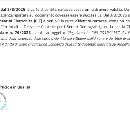
e
dal 3/8/2026
le carte d'identità cartacee cesseranno di avere validità. Da t
cadenza riportata sul documento dovesse essere successiva. Dal 3/8/2026 sarà u
dentità Elettronica (CIE)
e non più la carta d’identità cartacea, come ha riba
 Territoriali – Direzione Centrale per i Servizi Demografici, con la con la
C
colare n. 76/2025
avente ad oggetto
“Regolamento (UE) 2019/1157 del Pa
nto della sicurezza delle carte d'identità dei cittadini dell'Unione e dei titoli di so
 il diritto di libera circolazione. Scadenza delle carte d’identità rilasciate su modello
ficio è in Qualità