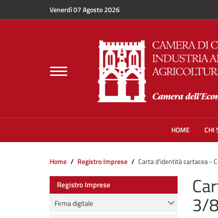
Salta al contenuto principale
Venerdì 07 Agosto 2026
Toggle
navigation
HOME
CHI
Home
Registro Imprese
Carta d'identità cartacea - 
Car
Registro Imprese
3/
Firma digitale