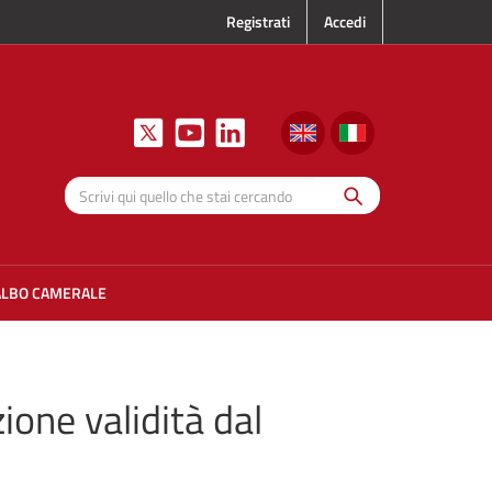
Registrati
Accedi
Cerca
Scrivi qui
quello che
stai
cercando
ALBO CAMERALE
ione validità dal