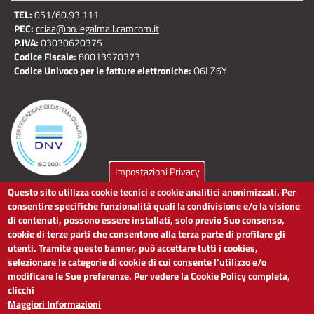
TEL:
051/60.93.111
PEC:
cciaa@bo.legalmail.camcom.it
P.IVA:
03030620375
Codice Fiscale:
80013970373
Codice Univoco per le fatture elettroniche:
O6LZ6Y
Impostazioni Privacy
Questo sito utilizza cookie tecnici e cookie analitici anonimizzati. Per
LINK UTILI
consentire specifiche funzionalità quali la condivisione e/o la visione
di contenuti, possono essere installati, solo previo Suo consenso,
cookie di terze parti che consentono alla terza parte di profilare gli
Dichiarazione di accessibilità
utenti. Tramite questo banner, può accettare tutti i cookies,
Obiettivi di accessibilità
selezionare le categorie di cookie di cui consente l’utilizzo e/o
Segnalaci problemi di accessibilità
modificare le Sue preferenze. Per vedere la Cookie Policy completa,
Note legali
clicchi
Privacy
Maggiori Informazioni
Accesso riservato