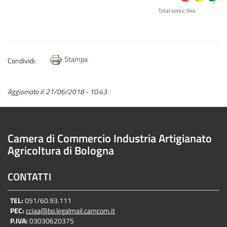
Total votes: 944
Stampa
Condividi:
Aggiornato il:
21/06/2018 - 10:43
Camera di Commercio Industria Artigianato
Agricoltura di Bologna
CONTATTI
TEL:
051/60.93.111
PEC:
cciaa@bo.legalmail.camcom.it
P.IVA:
03030620375