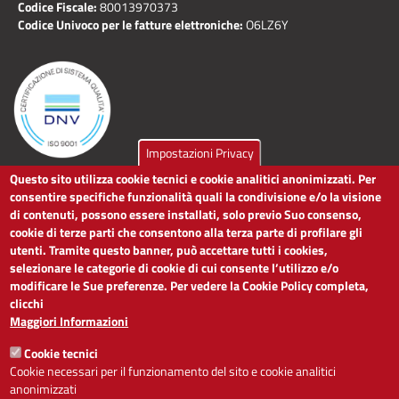
Codice Fiscale:
80013970373
Codice Univoco per le fatture elettroniche:
O6LZ6Y
Impostazioni Privacy
Questo sito utilizza cookie tecnici e cookie analitici anonimizzati. Per
LINK UTILI
consentire specifiche funzionalità quali la condivisione e/o la visione
di contenuti, possono essere installati, solo previo Suo consenso,
cookie di terze parti che consentono alla terza parte di profilare gli
Dichiarazione di accessibilità
utenti. Tramite questo banner, può accettare tutti i cookies,
Obiettivi di accessibilità
selezionare le categorie di cookie di cui consente l’utilizzo e/o
Segnalaci problemi di accessibilità
modificare le Sue preferenze. Per vedere la Cookie Policy completa,
Note legali
clicchi
Privacy
Maggiori Informazioni
Accesso riservato
Cookie tecnici
ACCESSIBILITÀ
Cookie necessari per il funzionamento del sito e cookie analitici
anonimizzati