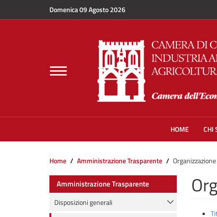
Salta al contenuto principale
Domenica 09 Agosto 2026
Toggle
navigation
HOME
CHI
Home
Amministrazione Trasparente
Organizzazione
Org
Amministrazione Trasparente
Disposizioni generali
Ti