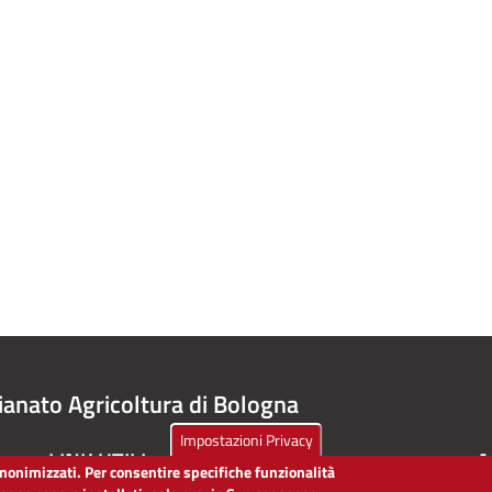
ianato Agricoltura di Bologna
Impostazioni Privacy
LINK UTILI
A
 anonimizzati. Per consentire specifiche funzionalità