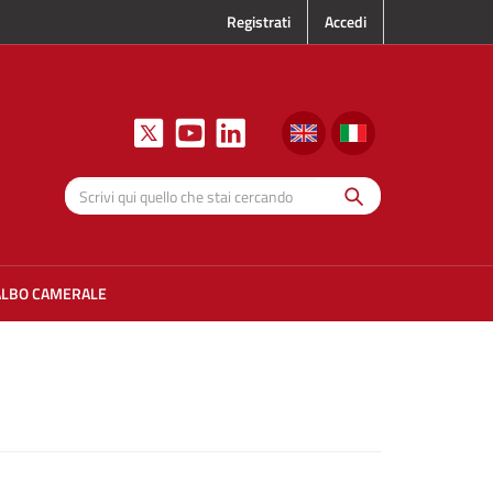
Registrati
Accedi
Cerca
Scrivi qui
quello che
stai
cercando
ALBO CAMERALE