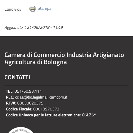
Stampa
Condividi:
Aggiornato il:
21/06/2018 - 11:49
Camera di Commercio Industria Artigianato
Agricoltura di Bologna
CONTATTI
TEL:
051/60.93.111
PEC:
cciaa@bo.legalmail.camcom.it
P.IVA:
03030620375
Codice Fiscale:
80013970373
Codice Univoco per le fatture elettroniche:
O6LZ6Y