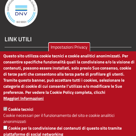
LINK UTILI
Impostazioni Privacy
Dichiarazione di accessibilità
Questo sito utilizza cookie tecnici e cookie analitici anonimizzati. Per
Obiettivi di accessibilità
consentire specifiche funzionalità quali la condivisione e/o la visione di
Segnalaci problemi di accessibilità
contenuti, possono essere installati, solo previo Suo consenso, cookie
Note legali
di terze parti che consentono alla terza parte di profilare gli utenti.
Privacy
Tramite questo banner, può accettare tutti i cookies, selezionare le
Accesso riservato
categorie di cookie di cui consente l’utilizzo e/o modificare le Sue
preferenze. Per vedere la Cookie Policy completa, clicchi
ACCESSIBILITÀ
Maggiori Informazioni
Cookie tecnici
A
-
+
Cookie necessari per il funzionamento del sito e cookie analitici
anonimizzati
Cookie per la condivisione dei contenuti di questo sito tramite
Alto contrasto
Solo testo
piattaforme di social networking