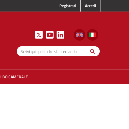
Registrati
Accedi
Cerca
Scrivi qui
quello che
stai
cercando
ALBO CAMERALE