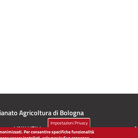
ianato Agricoltura di Bologna
Impostazioni Privacy
LINK UTILI
A
 anonimizzati. Per consentire specifiche funzionalità
ssono essere installati, solo previo Suo consenso,