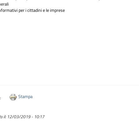
nerali
nformativi per i cittadini e le imprese
Stampa
i:
o il:
12/03/2019 - 10:17