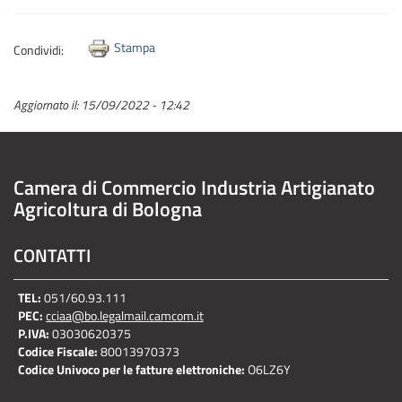
Stampa
Condividi:
Aggiornato il:
15/09/2022 - 12:42
Camera di Commercio Industria Artigianato
Agricoltura di Bologna
CONTATTI
TEL:
051/60.93.111
PEC:
cciaa@bo.legalmail.camcom.it
P.IVA:
03030620375
Codice Fiscale:
80013970373
Codice Univoco per le fatture elettroniche:
O6LZ6Y