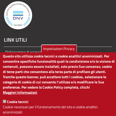
LINK UTILI
Impostazioni Privacy
Dichiarazione di accessibilità
Questo sito utilizza cookie tecnici e cookie analitici anonimizzati. Per
Obiettivi di accessibilità
consentire specifiche funzionalità quali la condivisione e/o la visione di
Segnalaci problemi di accessibilità
contenuti, possono essere installati, solo previo Suo consenso, cookie
Note legali
di terze parti che consentono alla terza parte di profilare gli utenti.
Privacy
Tramite questo banner, può accettare tutti i cookies, selezionare le
Accesso riservato
categorie di cookie di cui consente l’utilizzo e/o modificare le Sue
preferenze. Per vedere la Cookie Policy completa, clicchi
ACCESSIBILITÀ
Maggiori Informazioni
Cookie tecnici
A
-
+
Cookie necessari per il funzionamento del sito e cookie analitici
anonimizzati