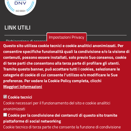
LINK UTILI
Impostazioni Privacy
Dichiarazione di accessibilità
Questo sito utilizza cookie tecnici e cookie analitici anonimizzati. Per
Obiettivi di accessibilità
consentire specifiche funzionalità quali la condivisione e/o la visione di
Segnalaci problemi di accessibilità
contenuti, possono essere installati, solo previo Suo consenso, cookie
Note legali
di terze parti che consentono alla terza parte di profilare gli utenti.
Privacy
Tramite questo banner, può accettare tutti i cookies, selezionare le
Accesso riservato
categorie di cookie di cui consente l’utilizzo e/o modificare le Sue
preferenze. Per vedere la Cookie Policy completa, clicchi
ACCESSIBILITÀ
Maggiori Informazioni
Cookie tecnici
A
-
+
Cookie necessari per il funzionamento del sito e cookie analitici
anonimizzati
Cookie per la condivisione dei contenuti di questo sito tramite
Alto contrasto
Solo testo
piattaforme di social networking
Cookie tecnico di terza parte che consente la funzione di condivisione