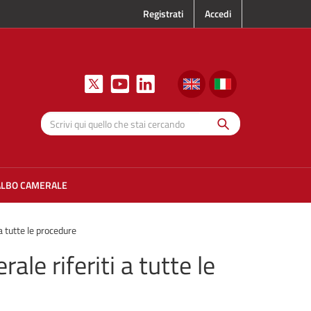
Registrati
Accedi
Cerca
Scrivi qui
quello che
stai
cercando
ALBO CAMERALE
a tutte le procedure
ale riferiti a tutte le