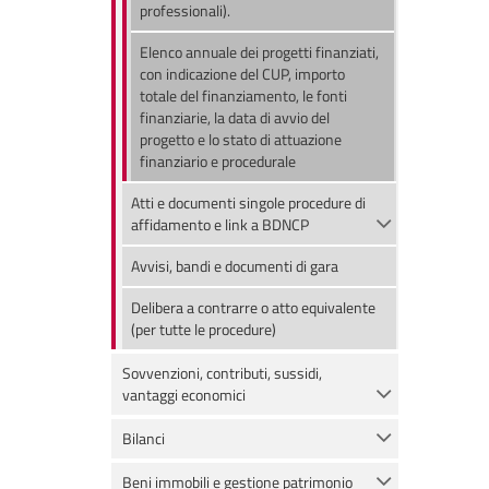
professionali).
Elenco annuale dei progetti finanziati,
con indicazione del CUP, importo
totale del finanziamento, le fonti
finanziarie, la data di avvio del
progetto e lo stato di attuazione
finanziario e procedurale
Atti e documenti singole procedure di
affidamento e link a BDNCP
Avvisi, bandi e documenti di gara
Delibera a contrarre o atto equivalente
(per tutte le procedure)
Sovvenzioni, contributi, sussidi,
vantaggi economici
Bilanci
Beni immobili e gestione patrimonio