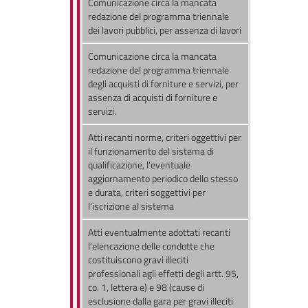
Comunicazione circa la mancata
redazione del programma triennale
dei lavori pubblici, per assenza di lavori
Comunicazione circa la mancata
redazione del programma triennale
degli acquisti di forniture e servizi, per
assenza di acquisti di forniture e
servizi.
Atti recanti norme, criteri oggettivi per
il funzionamento del sistema di
qualificazione, l’eventuale
aggiornamento periodico dello stesso
e durata, criteri soggettivi per
l’iscrizione al sistema
Atti eventualmente adottati recanti
l’elencazione delle condotte che
costituiscono gravi illeciti
professionali agli effetti degli artt. 95,
co. 1, lettera e) e 98 (cause di
esclusione dalla gara per gravi illeciti