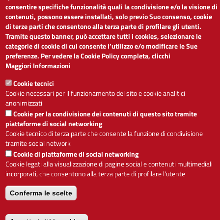
Obiettivi di accessibilità
consentire specifiche funzionalità quali la condivisione e/o la visione di
Segnalaci problemi di accessibilità
contenuti, possono essere installati, solo previo Suo consenso, cookie
Note legali
di terze parti che consentono alla terza parte di profilare gli utenti.
Privacy
Tramite questo banner, può accettare tutti i cookies, selezionare le
Accesso riservato
categorie di cookie di cui consente l’utilizzo e/o modificare le Sue
preferenze. Per vedere la Cookie Policy completa, clicchi
ACCESSIBILITÀ
Maggiori Informazioni
Cookie tecnici
A
-
+
Cookie necessari per il funzionamento del sito e cookie analitici
anonimizzati
Cookie per la condivisione dei contenuti di questo sito tramite
Alto contrasto
Solo testo
piattaforme di social networking
Cookie tecnico di terza parte che consente la funzione di condivisione
tramite social network
Cookie di piattaforme di social networking
Cookie legati alla visualizzazione di pagine social e contenuti multimediali
Servizio realizzato da
incorporati, che consentono alla terza parte di profilare l'utente
Conferma le scelte