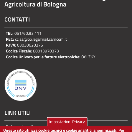
Agricoltura di Bologna
CONTATTI
TEL:
051/60.93.111
PEC:
cciaa@bo.legalmail.camcom.it
P.IVA:
03030620375
Codice Fiscale:
80013970373
Codice Univoco per le fatture elettroniche:
O6LZ6Y
LINK UTILI
Impostazioni Privacy
Dichiarazione di accessibilità
Questo sito utilizza cookie tecnici e cookie analitici anonimizzati. Per