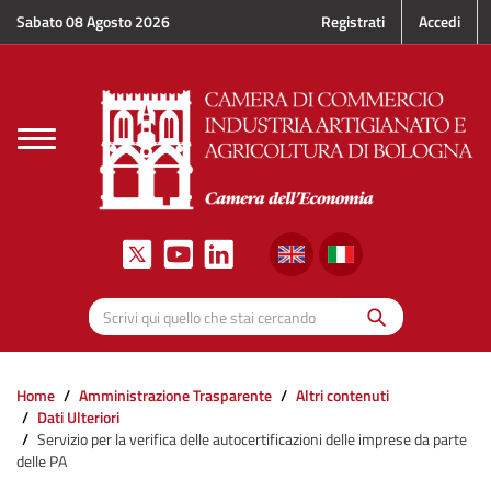
Salta al contenuto principale
Sabato 08 Agosto 2026
Registrati
Accedi
Toggle
navigation
Cerca
Scrivi qui quello che stai cercando
Home
Amministrazione Trasparente
Altri contenuti
Dati Ulteriori
Servizio per la verifica delle autocertificazioni delle imprese da parte
delle PA