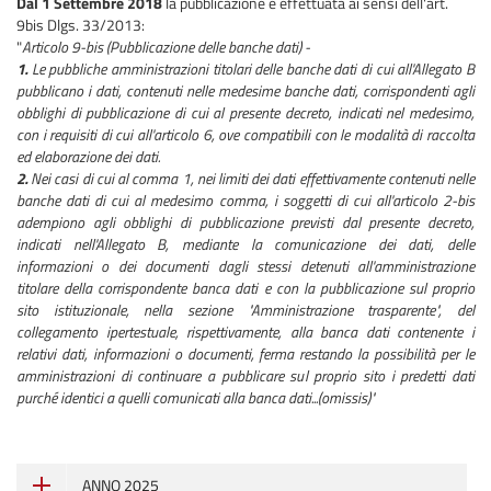
Dal 1 Settembre 2018
la pubblicazione è effettuata ai sensi dell'art.
9bis Dlgs. 33/2013:
"
Articolo 9-bis (Pubblicazione delle banche dati) -
1.
Le pubbliche amministrazioni titolari delle banche dati di cui all'Allegato B
pubblicano i dati, contenuti nelle medesime banche dati, corrispondenti agli
obblighi di pubblicazione di cui al presente decreto, indicati nel medesimo,
con i requisiti di cui all'articolo 6, ove compatibili con le modalità di raccolta
ed elaborazione dei dati.
2.
Nei casi di cui al comma 1, nei limiti dei dati effettivamente contenuti nelle
banche dati di cui al medesimo comma, i soggetti di cui all'articolo 2-bis
adempiono agli obblighi di pubblicazione previsti dal presente decreto,
indicati nell'Allegato B, mediante la comunicazione dei dati, delle
informazioni o dei documenti dagli stessi detenuti all'amministrazione
titolare della corrispondente banca dati e con la pubblicazione sul proprio
sito istituzionale, nella sezione "Amministrazione trasparente", del
collegamento ipertestuale, rispettivamente, alla banca dati contenente i
relativi dati, informazioni o documenti, ferma restando la possibilità per le
amministrazioni di continuare a pubblicare sul proprio sito i predetti dati
purché identici a quelli comunicati alla banca dati...(omissis)"
ANNO 2025