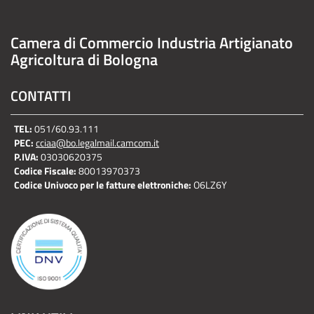
Camera di Commercio Industria Artigianato
Agricoltura di Bologna
CONTATTI
TEL:
051/60.93.111
PEC:
cciaa@bo.legalmail.camcom.it
P.IVA:
03030620375
Codice Fiscale:
80013970373
Codice Univoco per le fatture elettroniche:
O6LZ6Y