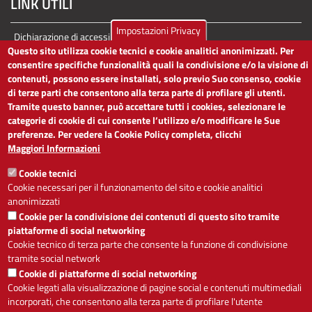
LINK UTILI
Impostazioni Privacy
Dichiarazione di accessibilità
Questo sito utilizza cookie tecnici e cookie analitici anonimizzati. Per
Obiettivi di accessibilità
consentire specifiche funzionalità quali la condivisione e/o la visione di
Segnalaci problemi di accessibilità
contenuti, possono essere installati, solo previo Suo consenso, cookie
Note legali
di terze parti che consentono alla terza parte di profilare gli utenti.
Privacy
Tramite questo banner, può accettare tutti i cookies, selezionare le
Accesso riservato
categorie di cookie di cui consente l’utilizzo e/o modificare le Sue
ACCESSIBILITÀ
preferenze. Per vedere la Cookie Policy completa, clicchi
Maggiori Informazioni
A
-
+
Cookie tecnici
Cookie necessari per il funzionamento del sito e cookie analitici
anonimizzati
Cookie per la condivisione dei contenuti di questo sito tramite
Alto contrasto
Solo testo
piattaforme di social networking
Cookie tecnico di terza parte che consente la funzione di condivisione
tramite social network
Cookie di piattaforme di social networking
Cookie legati alla visualizzazione di pagine social e contenuti multimediali
Servizio realizzato da
incorporati, che consentono alla terza parte di profilare l'utente