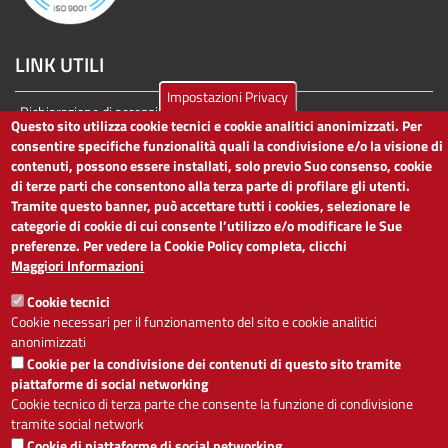
LINK UTILI
Impostazioni Privacy
Dichiarazione di accessibilità
Questo sito utilizza cookie tecnici e cookie analitici anonimizzati. Per
Obiettivi di accessibilità
consentire specifiche funzionalità quali la condivisione e/o la visione di
Segnalaci problemi di accessibilità
contenuti, possono essere installati, solo previo Suo consenso, cookie
Note legali
di terze parti che consentono alla terza parte di profilare gli utenti.
Privacy
Tramite questo banner, può accettare tutti i cookies, selezionare le
Accesso riservato
categorie di cookie di cui consente l’utilizzo e/o modificare le Sue
preferenze. Per vedere la Cookie Policy completa, clicchi
ACCESSIBILITÀ
Maggiori Informazioni
Cookie tecnici
A
-
+
Cookie necessari per il funzionamento del sito e cookie analitici
anonimizzati
Cookie per la condivisione dei contenuti di questo sito tramite
Alto contrasto
Solo testo
piattaforme di social networking
Cookie tecnico di terza parte che consente la funzione di condivisione
tramite social network
Cookie di piattaforme di social networking