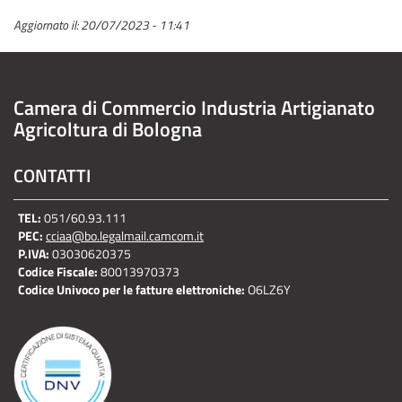
Aggiornato il:
20/07/2023 - 11:41
Camera di Commercio Industria Artigianato
Agricoltura di Bologna
CONTATTI
TEL:
051/60.93.111
PEC:
cciaa@bo.legalmail.camcom.it
P.IVA:
03030620375
Codice Fiscale:
80013970373
Codice Univoco per le fatture elettroniche:
O6LZ6Y