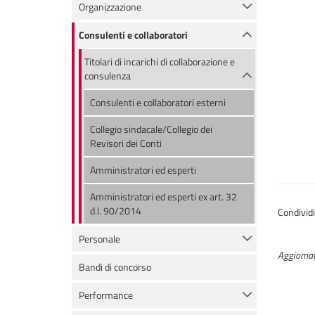
Organizzazione
Consulenti e collaboratori
Titolari di incarichi di collaborazione e
consulenza
Consulenti e collaboratori esterni
Collegio sindacale/Collegio dei
Revisori dei Conti
Amministratori ed esperti
Amministratori ed esperti ex art. 32
d.l. 90/2014
Condivid
Personale
Aggiornat
Bandi di concorso
Performance