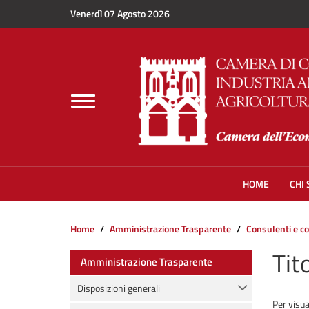
Salta al contenuto principale
Venerdì 07 Agosto 2026
Toggle
navigation
HOME
CHI
Home
Amministrazione Trasparente
Consulenti e co
Tit
Amministrazione Trasparente
Disposizioni generali
Per visua