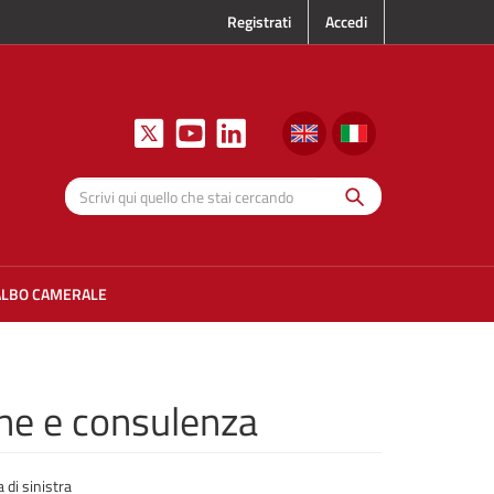
Registrati
Accedi
Cerca
Scrivi qui
quello che
stai
cercando
ALBO CAMERALE
ione e consulenza
 di sinistra