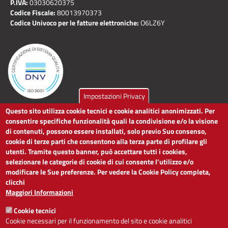
P.IVA:
03030620375
Codice Fiscale:
80013970373
Codice Univoco per le fatture elettroniche:
O6LZ6Y
Impostazioni Privacy
Questo sito utilizza cookie tecnici e cookie analitici anonimizzati. Per
LINK UTILI
consentire specifiche funzionalità quali la condivisione e/o la visione
di contenuti, possono essere installati, solo previo Suo consenso,
cookie di terze parti che consentono alla terza parte di profilare gli
Dichiarazione di accessibilità
utenti. Tramite questo banner, può accettare tutti i cookies,
Obiettivi di accessibilità
selezionare le categorie di cookie di cui consente l’utilizzo e/o
Segnalaci problemi di accessibilità
modificare le Sue preferenze. Per vedere la Cookie Policy completa,
Note legali
clicchi
Privacy
Maggiori Informazioni
Accesso riservato
Cookie tecnici
ACCESSIBILITÀ
Cookie necessari per il funzionamento del sito e cookie analitici