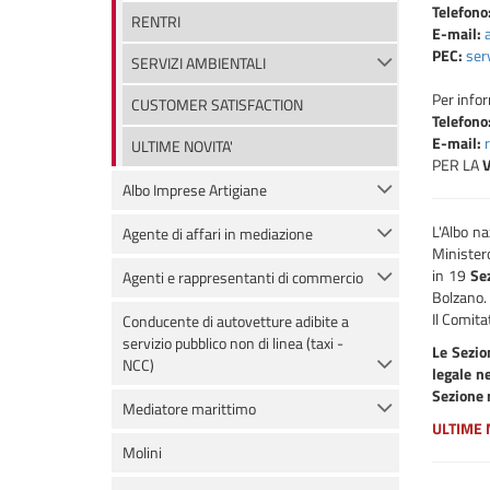
Telefono
RENTRI
E-mail:
PEC:
ser
SERVIZI AMBIENTALI
Per info
CUSTOMER SATISFACTION
Telefono
E-mail:
ULTIME NOVITA'
PER LA
V
Albo Imprese Artigiane
L'Albo na
Agente di affari in mediazione
Ministero
in 19
Sez
Agenti e rappresentanti di commercio
Bolzano.
Il Comita
Conducente di autovetture adibite a
servizio pubblico non di linea (taxi -
Le Sezio
NCC)
legale n
Sezione r
Mediatore marittimo
ULTIME 
Molini