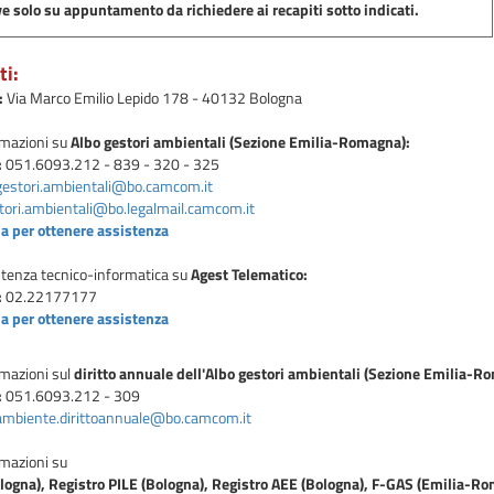
ve solo su appuntamento da richiedere ai recapiti sotto indicati.
ti:
:
Via Marco Emilio Lepido 178 - 40132 Bologna
rmazioni su
Albo gestori ambientali (Sezione Emilia-Romagna):
:
051.6093.212 - 839 - 320 - 325
gestori.ambientali@bo.camcom.it
tori.ambientali@bo.legalmail.camcom.it
ua per ottenere assistenza
stenza tecnico-informatica su
Agest Telematico:
:
02.22177177
ua per ottenere assistenza
rmazioni sul
diritto annuale dell'Albo gestori ambientali (Sezione Emilia-R
:
051.6093.212 - 309
ambiente.dirittoannuale@bo.camcom.it
rmazioni su
ogna), Registro PILE (Bologna), Registro AEE (Bologna), F-GAS (Emilia-Ro