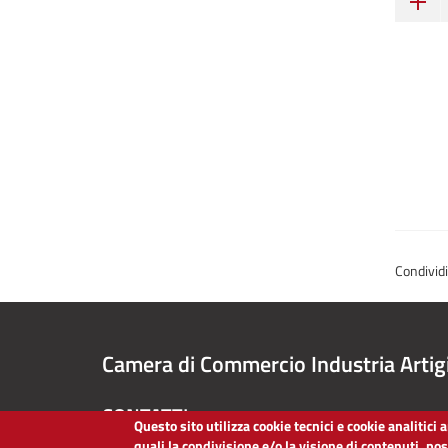
Condivid
Camera di Commercio Industria Artig
CONTATTI
Questo sito utilizza cookie tecnici e cookie analitici
quali la condivisione e/o la visione di contenuti, po