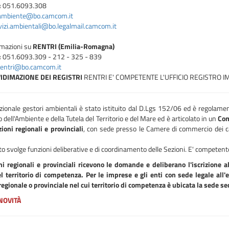
:
051.6093.308
ambiente@bo.camcom.it
vizi.ambientali@bo.legalmail.camcom.it
rmazioni su
RENTRI (Emilia-Romagna)
:
051.6093.309 - 212 - 325 - 839
rentri@bo.camcom.it
IDIMAZIONE DEI REGISTRI
RENTRI E' COMPETENTE L'UFFICIO REGISTRO I
zionale gestori ambientali è stato istituito dal D.Lgs 152/06 ed è regolamen
 dell'Ambiente e della Tutela del Territorio e del Mare ed è articolato in un
Com
ioni regionali e provinciali
, con sede presso le Camere di commercio dei c
to svolge funzioni deliberative e di coordinamento delle Sezioni. E' competente a
ni regionali e provinciali ricevono le domande e deliberano l'iscrizione a
el territorio di competenza.
Per le imprese e gli enti con sede legale all'
egionale o provinciale nel cui territorio di competenza è ubicata la sede sec
NOVITÀ