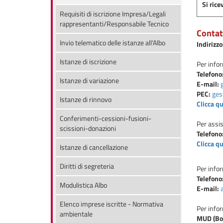
Si rice
Requisiti di iscrizione Impresa/Legali
rappresentanti/Responsabile Tecnico
Contat
Invio telematico delle istanze all'Albo
Indirizzo
Istanze di iscrizione
Per info
Telefono
Istanze di variazione
E-mail:
PEC:
ges
Istanze di rinnovo
Clicca q
Conferimenti-cessioni-fusioni-
Per assi
scissioni-donazioni
Telefono
Clicca q
Istanze di cancellazione
Diritti di segreteria
Per info
Telefono
Modulistica Albo
E-mail:
Elenco imprese iscritte - Normativa
Per info
ambientale
MUD (Bol