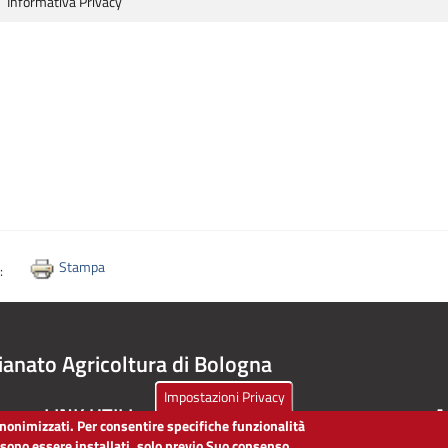
Informativa Privacy
Stampa
i:
ianato Agricoltura di Bologna
Impostazioni Privacy
LINK UTILI
A
 anonimizzati. Per consentire specifiche funzionalità
ssono essere installati, solo previo Suo consenso,