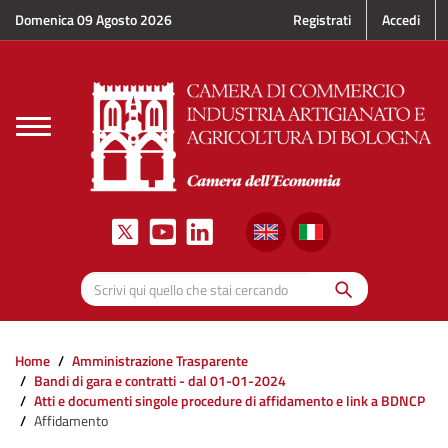
Salta al contenuto principale
Domenica 09 Agosto 2026
Registrati
Accedi
Toggle
navigation
Cerca
Scrivi qui quello che stai cercando
Home
Amministrazione Trasparente
Bandi di gara e contratti - dal 01-01-2024
Atti e documenti singole procedure di affidamento e link a BDNCP
Affidamento