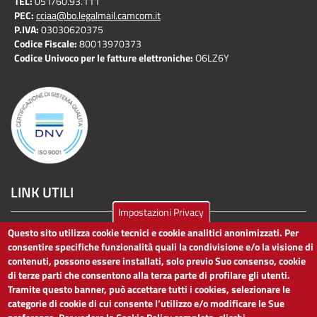
TEL:
051/60.93.111
PEC:
cciaa@bo.legalmail.camcom.it
P.IVA:
03030620375
Codice Fiscale:
80013970373
Codice Univoco per le fatture elettroniche:
O6LZ6Y
LINK UTILI
Impostazioni Privacy
Dichiarazione di accessibilità
Questo sito utilizza cookie tecnici e cookie analitici anonimizzati. Per
Obiettivi di accessibilità
consentire specifiche funzionalità quali la condivisione e/o la visione di
Segnalaci problemi di accessibilità
contenuti, possono essere installati, solo previo Suo consenso, cookie
Note legali
di terze parti che consentono alla terza parte di profilare gli utenti.
Privacy
Tramite questo banner, può accettare tutti i cookies, selezionare le
Accesso riservato
categorie di cookie di cui consente l’utilizzo e/o modificare le Sue