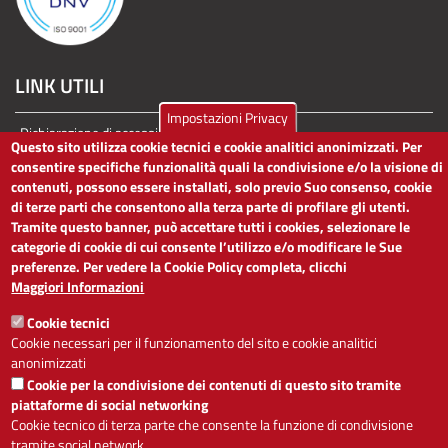
LINK UTILI
Impostazioni Privacy
Dichiarazione di accessibilità
Questo sito utilizza cookie tecnici e cookie analitici anonimizzati. Per
Obiettivi di accessibilità
consentire specifiche funzionalità quali la condivisione e/o la visione di
Segnalaci problemi di accessibilità
contenuti, possono essere installati, solo previo Suo consenso, cookie
Note legali
di terze parti che consentono alla terza parte di profilare gli utenti.
Privacy
Tramite questo banner, può accettare tutti i cookies, selezionare le
Accesso riservato
categorie di cookie di cui consente l’utilizzo e/o modificare le Sue
preferenze. Per vedere la Cookie Policy completa, clicchi
ACCESSIBILITÀ
Maggiori Informazioni
Cookie tecnici
A
-
+
Cookie necessari per il funzionamento del sito e cookie analitici
anonimizzati
Cookie per la condivisione dei contenuti di questo sito tramite
Alto contrasto
Solo testo
piattaforme di social networking
Cookie tecnico di terza parte che consente la funzione di condivisione
tramite social network